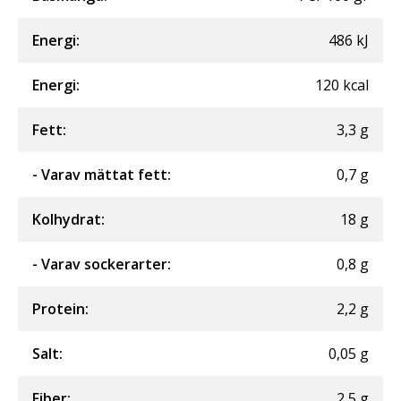
Energi
:
486
kJ
Energi
:
120
kcal
Fett
:
3,3
g
- Varav mättat fett
:
0,7
g
Kolhydrat
:
18
g
- Varav sockerarter
:
0,8
g
Protein
:
2,2
g
Salt
:
0,05
g
Fiber
:
2,5
g