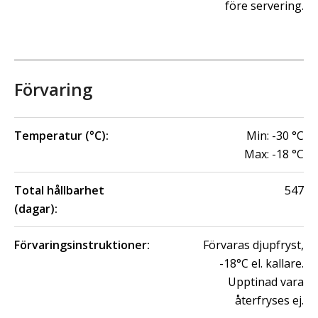
före servering.
Förvaring
Temperatur (°C):
Min:
-30
°C
Max:
-18
°C
Total hållbarhet
547
(dagar):
Förvaringsinstruktioner:
Förvaras djupfryst,
-18°C el. kallare.
Upptinad vara
återfryses ej.