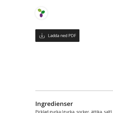
Ladda ned PDF
Ingredienser
Picklad gurka (gurka, socker, ättika, salt)