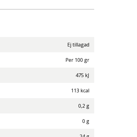
Ej tillagad
Per
100
gr
475
kJ
113
kcal
0,2
g
0
g
24
g