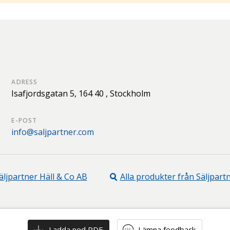
ADRESS
Isafjordsgatan 5,
164 40 ,
Stockholm
E-POST
info@saljpartner.com
äljpartner Häll & Co AB
Alla produkter från
Säljpart
Ladda ned PDF
Lämna feedback