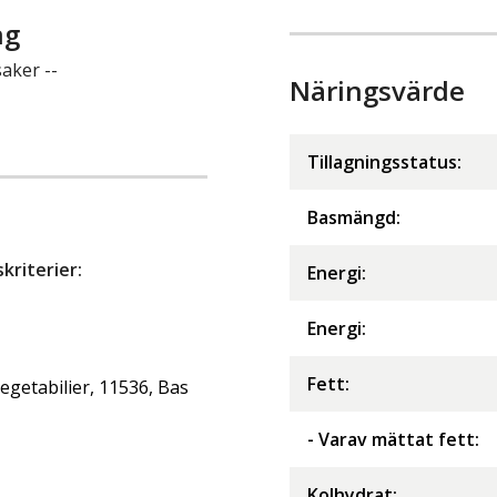
ng
aker --
Näringsvärde
Tillagningsstatus:
Basmängd:
riterier:
Energi
:
Energi
:
Fett
:
getabilier, 11536, Bas
- Varav mättat fett
:
Kolhydrat
: