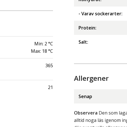
- Varav sockerarter
:
Protein
:
Salt
:
Min:
2
°C
Max:
18
°C
365
Allergener
21
Senap
Observera
Den som lagar
alltid noga läs igenom 