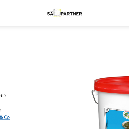
RD
E
 & Co