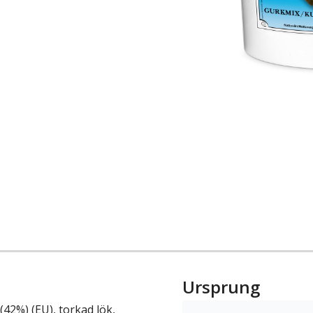
Ursprung
 (42%) (EU), torkad lök,