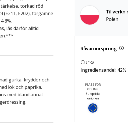
stärkelse, torkad röd
Tillverkni
 (E211, E202), färgämne
Polen
14,8%.
 läs därför alltid
en.***
Råvaruursprung:
Gurka
Ingrediensandel:
42
%
rnad gurka, kryddor och
PLATS FÖR
ed lök och paprika.
ODLING
ans med bland annat
Europeiska
unionen
rgerdressing.