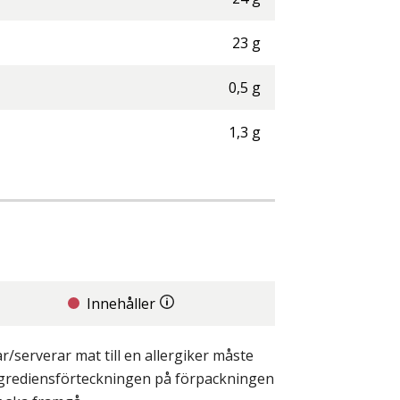
23
g
0,5
g
1,3
g
Innehåller
/serverar mat till en allergiker måste
ingrediensförteckningen på förpackningen