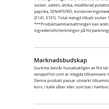
socker, vatten, ättika, modifierad potatis
paprika, SENAPSFRÖ, konserveringsmedel
(E141, E101). Total mängd tillsatt socker 
***Produktsammansättningen kan ändras,
ingrediensförteckningen på förpackning
Marknadsbudskap
Gurkmix består huvudsakligen av fint tä
senapsfrön som är inlagda tillsammans m
Denna produkt passar utmärkt tillsamm
korv, i kalla såser eller som bas i hambu