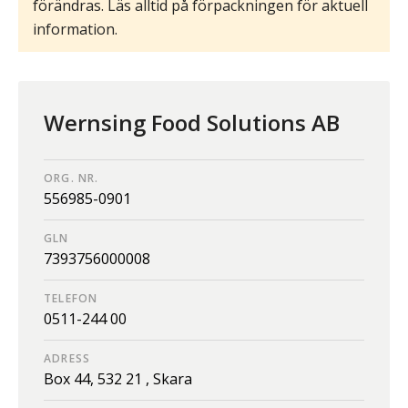
förändras. Läs alltid på förpackningen för aktuell
information.
Wernsing Food Solutions AB
ORG. NR.
556985-0901
GLN
7393756000008
TELEFON
0511-244 00
ADRESS
Box 44,
532 21 ,
Skara