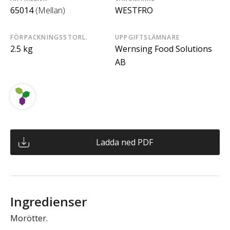
65014
(Mellan)
WESTFRO
FÖRPACKNINGSSTORL.
UPPGIFTSLÄMNARE
2.5 kg
Wernsing Food Solutions
AB
Ladda ned PDF
Ingredienser
Morötter.