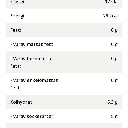
Energi
:
123
kJ
Energi
:
29
kcal
Fett
:
0
g
- Varav mättat fett
:
0
g
- Varav fleromättat
0
g
fett
:
- Varav enkelomättat
0
g
fett
:
Kolhydrat
:
5,3
g
- Varav sockerarter
:
5
g