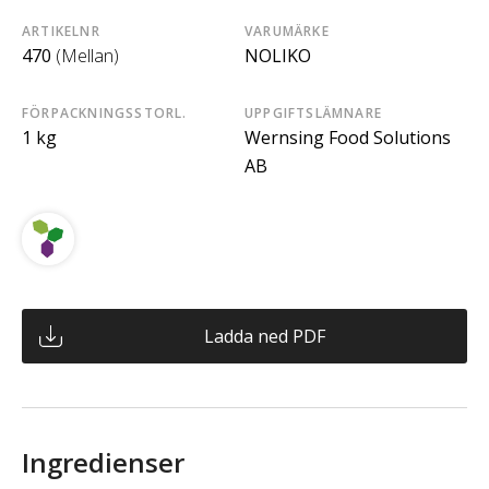
ARTIKELNR
VARUMÄRKE
470
(Mellan)
NOLIKO
FÖRPACKNINGSSTORL.
UPPGIFTSLÄMNARE
1 kg
Wernsing Food Solutions
AB
Ladda ned PDF
Ingredienser