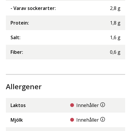
- Varav sockerarter
:
2,8
g
Protein
:
1,8
g
Salt
:
1,6
g
Fiber
:
0,6
g
Allergener
Laktos
Innehåller
Mjölk
Innehåller