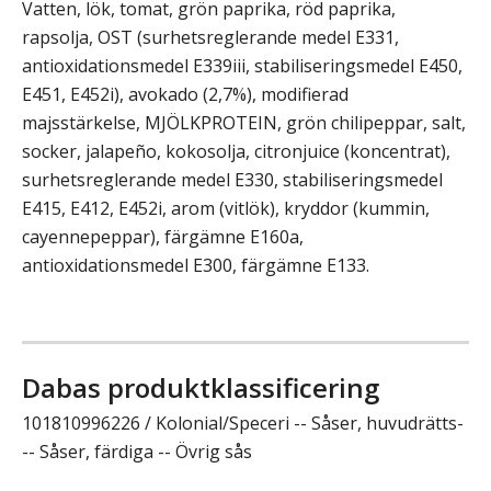
Vatten, lök, tomat, grön paprika, röd paprika,
rapsolja, OST (surhetsreglerande medel E331,
antioxidationsmedel E339iii, stabiliseringsmedel E450,
E451, E452i), avokado (2,7%), modifierad
majsstärkelse, MJÖLKPROTEIN, grön chilipeppar, salt,
socker, jalapeño, kokosolja, citronjuice (koncentrat),
surhetsreglerande medel E330, stabiliseringsmedel
E415, E412, E452i, arom (vitlök), kryddor (kummin,
cayennepeppar), färgämne E160a,
antioxidationsmedel E300, färgämne E133.
Dabas produktklassificering
101810996226 / Kolonial/Speceri -- Såser, huvudrätts-
-- Såser, färdiga -- Övrig sås