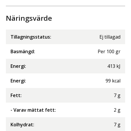
Näringsvärde
Tillagningsstatus:
Ej tillagad
Basmängd:
Per
100
gr
Energi
:
413
kJ
Energi
:
99
kcal
Fett
:
7
g
- Varav mättat fett
:
2
g
Kolhydrat
:
7
g