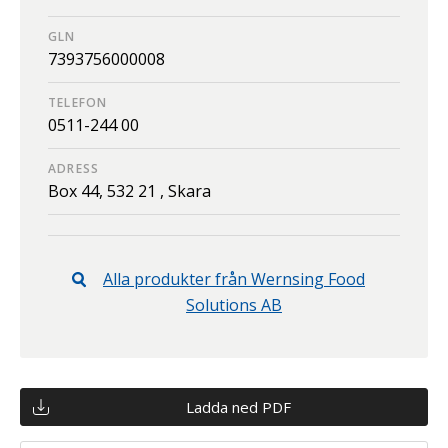
GLN
7393756000008
TELEFON
0511-244 00
ADRESS
Box 44,
532 21 ,
Skara
Alla produkter från
Wernsing Food
Solutions AB
Ladda ned PDF