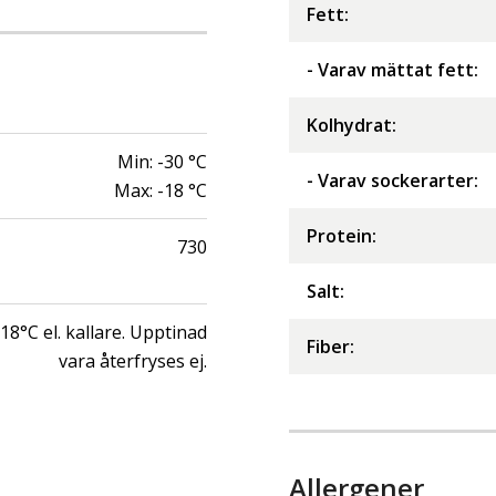
Fett
:
- Varav mättat fett
:
Kolhydrat
:
Min:
-30
°C
- Varav sockerarter
:
Max:
-18
°C
Protein
:
730
Salt
:
-18°C el. kallare. Upptinad
Fiber
:
vara återfryses ej.
Allergener