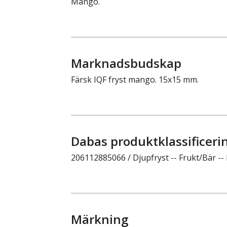
Mango.
Marknadsbudskap
Färsk IQF fryst mango. 15x15 mm.
Dabas produktklassificeri
206112885066 / Djupfryst -- Frukt/Bär --
Märkning