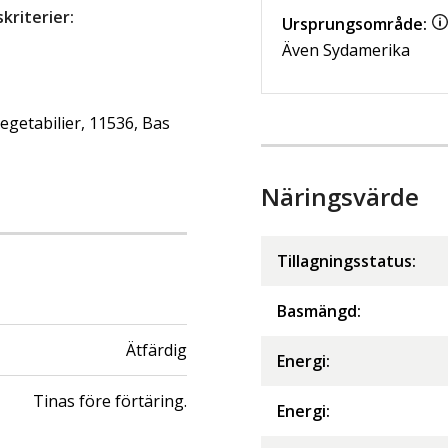
riterier:
Ursprungsområde:
Även Sydamerika
getabilier, 11536, Bas
Näringsvärde
Tillagningsstatus:
Basmängd:
Ätfärdig
Energi
:
Tinas före förtäring.
Energi
: