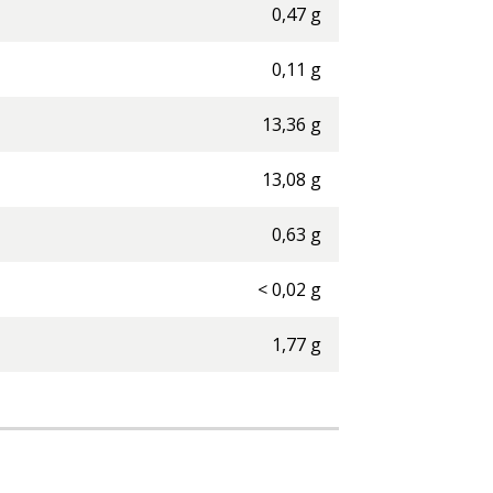
0,47
g
0,11
g
13,36
g
13,08
g
0,63
g
<
0,02
g
1,77
g