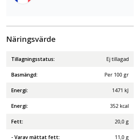
Näringsvärde
Tillagningsstatus:
Ej tillagad
Basmängd:
Per
100
gr
Energi
:
1471
kJ
Energi
:
352
kcal
Fett
:
20,0
g
- Varav mättat fett
:
11,0
g