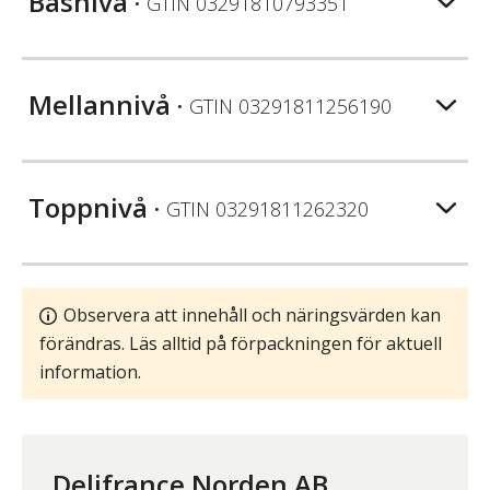
Basnivå
• GTIN
03291810793351
Mellannivå
• GTIN
03291811256190
Toppnivå
• GTIN
03291811262320
Observera att innehåll och näringsvärden kan
förändras. Läs alltid på förpackningen för aktuell
information.
Delifrance Norden AB