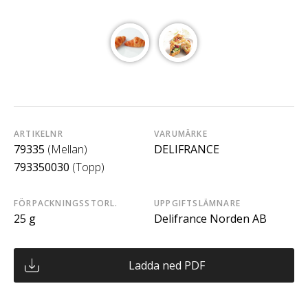
ARTIKELNR
VARUMÄRKE
79335
(Mellan)
DELIFRANCE
793350030
(Topp)
FÖRPACKNINGSSTORL.
UPPGIFTSLÄMNARE
25 g
Delifrance Norden AB
Ladda ned PDF