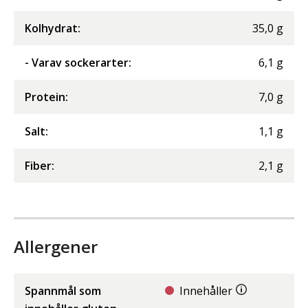
Kolhydrat
:
35,0
g
- Varav sockerarter
:
6,1
g
Protein
:
7,0
g
Salt
:
1,1
g
Fiber
:
2,1
g
Allergener
Spannmål som
Innehåller