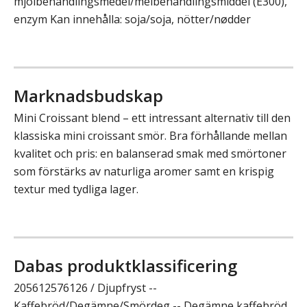
mjölbehandlingsmedel/melbehandlingsmiddel (E300),
enzym Kan innehålla: soja/soja, nötter/nødder
Marknadsbudskap
Mini Croissant blend – ett intressant alternativ till den
klassiska mini croissant smör. Bra förhållande mellan
kvalitet och pris: en balanserad smak med smörtoner
som förstärks av naturliga aromer samt en krispig
textur med tydliga lager.
Dabas produktklassificering
205612576126 / Djupfryst --
Kaffebröd/Degämne/Smördeg -- Degämne kaffebröd