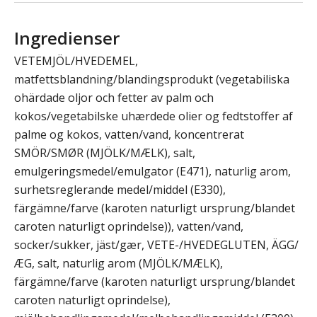
Ingredienser
VETEMJÖL/HVEDEMEL,
matfettsblandning/blandingsprodukt (vegetabiliska
ohärdade oljor och fetter av palm och
kokos/vegetabilske uhærdede olier og fedtstoffer af
palme og kokos, vatten/vand, koncentrerat
SMÖR/SMØR (MJÖLK/MÆLK), salt,
emulgeringsmedel/emulgator (E471), naturlig arom,
surhetsreglerande medel/middel (E330),
färgämne/farve (karoten naturligt ursprung/blandet
caroten naturligt oprindelse)), vatten/vand,
socker/sukker, jäst/gær, VETE-/HVEDEGLUTEN, ÄGG/
ÆG, salt, naturlig arom (MJÖLK/MÆLK),
färgämne/farve (karoten naturligt ursprung/blandet
caroten naturligt oprindelse),