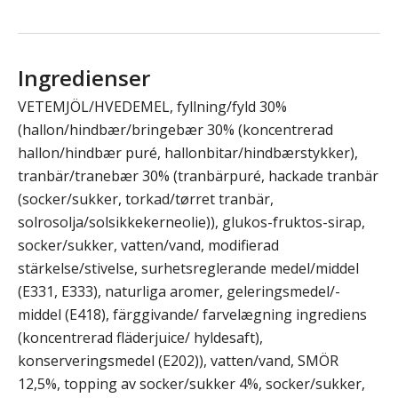
Ingredienser
VETEMJÖL/HVEDEMEL, fyllning/fyld 30%
(hallon/hindbær/bringebær 30% (koncentrerad
hallon/hindbær puré, hallonbitar/hindbærstykker),
tranbär/tranebær 30% (tranbärpuré, hackade tranbär
(socker/sukker, torkad/tørret tranbär,
solrosolja/solsikkekerneolie)), glukos-fruktos-sirap,
socker/sukker, vatten/vand, modifierad
stärkelse/stivelse, surhetsreglerande medel/middel
(E331, E333), naturliga aromer, geleringsmedel/-
middel (E418), färggivande/ farvelægning ingrediens
(koncentrerad fläderjuice/ hyldesaft),
konserveringsmedel (E202)), vatten/vand, SMÖR
12,5%, topping av socker/sukker 4%, socker/sukker,