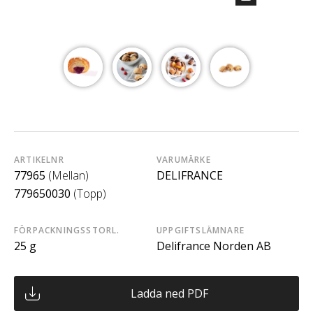
ARTIKELNR
VARUMÄRKE
77965
(Mellan)
DELIFRANCE
779650030
(Topp)
FÖRPACKNINGSSTORL.
UPPGIFTSLÄMNARE
25 g
Delifrance Norden AB
Ladda ned PDF