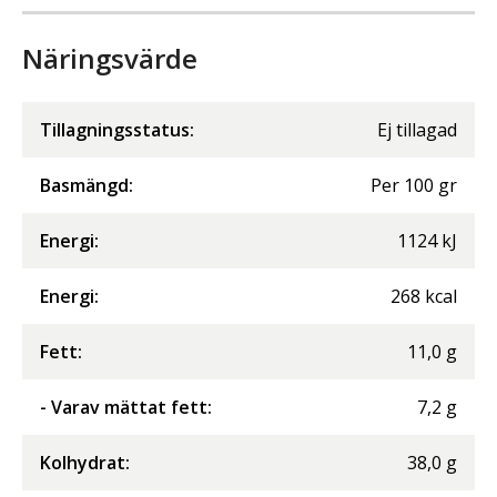
Näringsvärde
Tillagningsstatus:
Ej tillagad
Basmängd:
Per
100
gr
Energi
:
1124
kJ
Energi
:
268
kcal
Fett
:
11,0
g
- Varav mättat fett
:
7,2
g
Kolhydrat
:
38,0
g