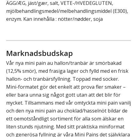
ÄGG/ÆG, jäst/gær, salt, VETE-/HVEDEGLUTEN,
mjölbehandlingsmedel/melbehandlingsmiddel (E300),
enzym. Kan innehålla : nötter/nødder, soja
Marknadsbudskap
Vår nya mini pain au hallon/tranbär är smörbakad
(12,5% smör), med frasiga lager och fylld med en frisk
hallon- och tranbärsfyllning. Toppad med socker.
Mini-formatet gör det enkelt att prova fler smaker –
eller bara unna sig något gott utan att det blir för
mycket. Tillsammans med vår omtyckta mini pain vanilj
och den nya mini pain au choklad/hasselnöt bildar de
ett oemotståndligt sortiment för alla som älskar en
liten stunds njutning. Med sitt praktiska miniformat
och generösa fyllning är våra Mini Pains det självklara