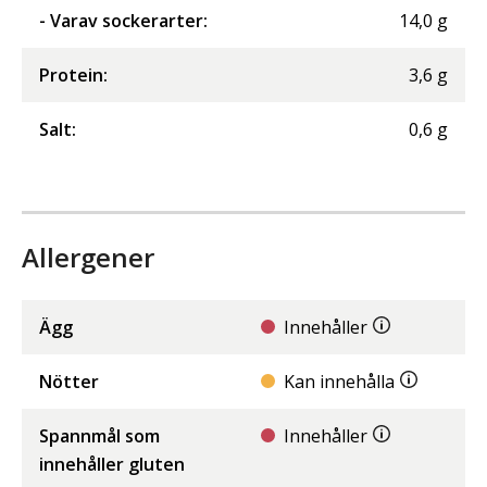
- Varav sockerarter
:
14,0
g
Protein
:
3,6
g
Salt
:
0,6
g
Allergener
Ägg
Innehåller
Nötter
Kan innehålla
Spannmål som
Innehåller
innehåller gluten