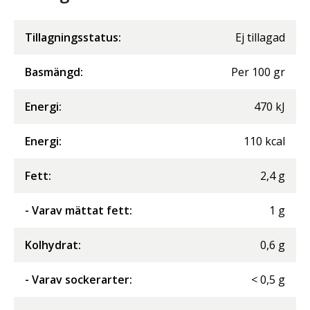
Tillagningsstatus:
Ej tillagad
Basmängd:
Per
100
gr
Energi
:
470
kJ
Energi
:
110
kcal
Fett
:
2,4
g
- Varav mättat fett
:
1
g
Kolhydrat
:
0,6
g
- Varav sockerarter
:
<
0,5
g