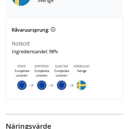
Sverige
Råvaruursprung:
Nötkött
Ingrediensandel:
98
%
FÖDD
UPPFÖDD
SLAKTAD
FÖRÄDLAD
Europeiska
Europeiska
Europeiska
Sverige
unionen
unionen
unionen
Näringsvärde