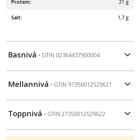
Protein
:
21
g
Salt
:
1,7
g
Basnivå
• GTIN
02364437900004
Mellannivå
• GTIN
97350012529621
Toppnivå
• GTIN
27350012529622