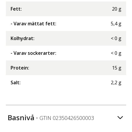
Fett
:
20
g
- Varav mättat fett
:
5,4
g
Kolhydrat
:
<
0
g
- Varav sockerarter
:
<
0
g
Protein
:
15
g
Salt
:
2,2
g
Basnivå
• GTIN
02350426500003