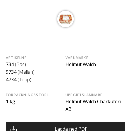
ARTIKELNR
VARUMÄRKE
734
(Bas)
Helmut Walch
9734
(Mellan)
4734
(Topp)
FÖRPACKNINGSSTORL.
UPPGIFTSLÄMNARE
1 kg
Helmut Walch Charkuteri
AB
Ladda ned PDF