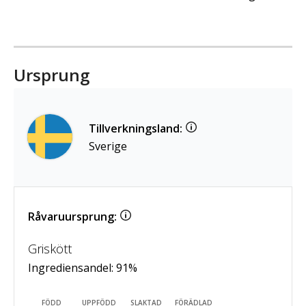
Ursprung
Tillverkningsland:
Sverige
Råvaruursprung:
Griskött
Ingrediensandel:
91
%
FÖDD
UPPFÖDD
SLAKTAD
FÖRÄDLAD