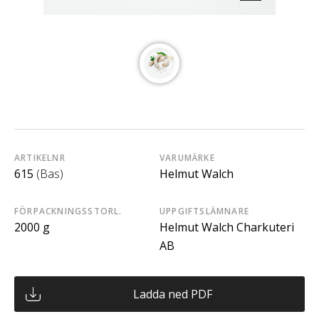
ARTIKELNR
VARUMÄRKE
615
(Bas)
Helmut Walch
FÖRPACKNINGSSTORL.
UPPGIFTSLÄMNARE
2000 g
Helmut Walch Charkuteri
AB
Ladda ned PDF