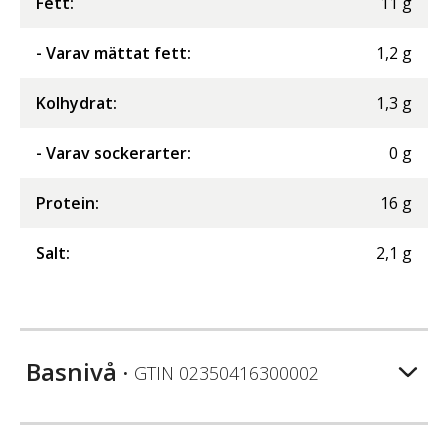
Fett
:
11
g
- Varav mättat fett
:
1,2
g
Kolhydrat
:
1,3
g
- Varav sockerarter
:
0
g
Protein
:
16
g
Salt
:
2,1
g
Basnivå
• GTIN
02350416300002