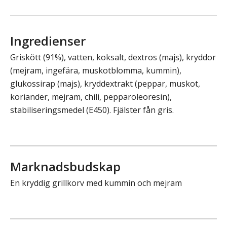
Ingredienser
Griskött (91%), vatten, koksalt, dextros (majs), kryddor
(mejram, ingefära, muskotblomma, kummin),
glukossirap (majs), kryddextrakt (peppar, muskot,
koriander, mejram, chili, pepparoleoresin),
stabiliseringsmedel (E450). Fjälster fån gris.
Marknadsbudskap
En kryddig grillkorv med kummin och mejram