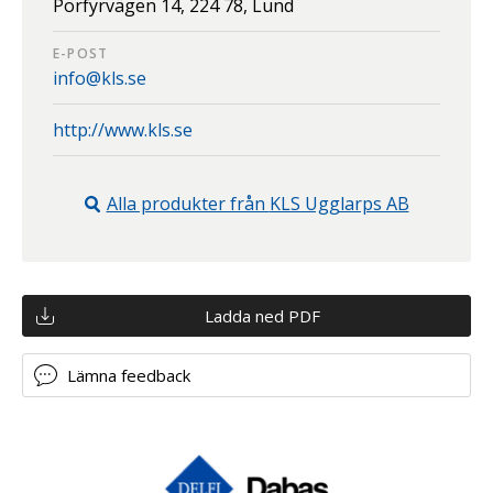
Porfyrvägen 14,
224 78,
Lund
E-POST
info@kls.se
http://www.kls.se
Alla produkter från
KLS Ugglarps AB
Ladda ned PDF
Lämna feedback