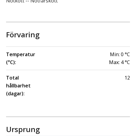
Nötkött -- Nötfärskött
Förvaring
Temperatur
Min:
0
°C
(°C):
Max:
4
°C
Total
12
hållbarhet
(dagar):
Ursprung