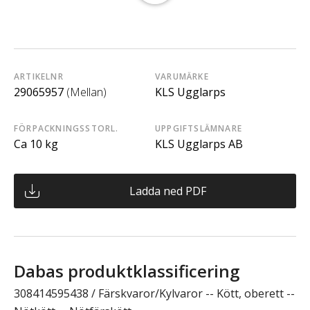
ARTIKELNR
VARUMÄRKE
29065957
(Mellan)
KLS Ugglarps
FÖRPACKNINGSSTORL.
UPPGIFTSLÄMNARE
Ca 10 kg
KLS Ugglarps AB
Ladda ned PDF
Dabas produktklassificering
308414595438 / Färskvaror/Kylvaror -- Kött, oberett --