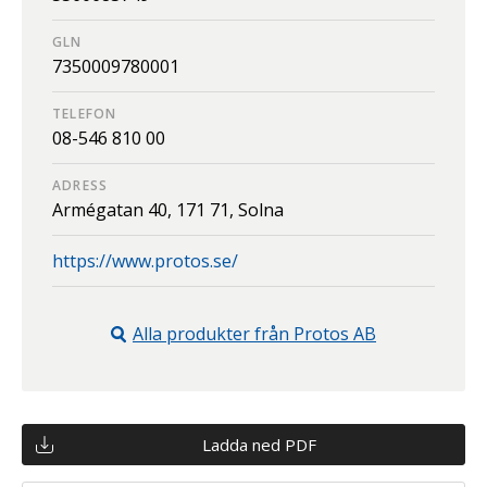
GLN
7350009780001
TELEFON
08-546 810 00
ADRESS
Armégatan 40,
171 71,
Solna
https://www.protos.se/
Alla produkter från
Protos AB
Ladda ned PDF