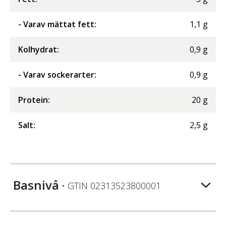
- Varav mättat fett
:
1,1
g
Kolhydrat
:
0,9
g
- Varav sockerarter
:
0,9
g
Protein
:
20
g
Salt
:
2,5
g
Basnivå
• GTIN
02313523800001