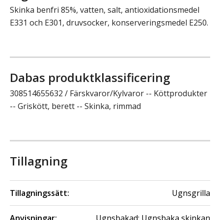
Skinka benfri 85%, vatten, salt, antioxidationsmedel
E331 och E301, druvsocker, konserveringsmedel E250.
Dabas produktklassificering
308514655632 / Färskvaror/Kylvaror -- Köttprodukter
-- Griskött, berett -- Skinka, rimmad
Tillagning
Tillagningssätt:
Ugnsgrilla
Anvisningar:
Ugnsbakad: Ugnsbaka skinkan