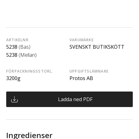
ARTIKELNR
VARUMÄRKE
5238
(Bas)
SVENSKT BUTIKSKÖTT
5238
(Mellan)
FÖRPACKNINGSSTORL.
UPPGIFTSLÄMNARE
3200g
Protos AB
Ladda ned PDF
Ingredienser