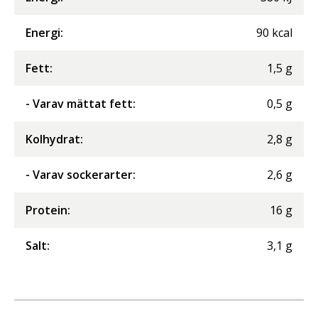
Energi
:
90
kcal
Fett
:
1,5
g
- Varav mättat fett
:
0,5
g
Kolhydrat
:
2,8
g
- Varav sockerarter
:
2,6
g
Protein
:
16
g
Salt
:
3,1
g