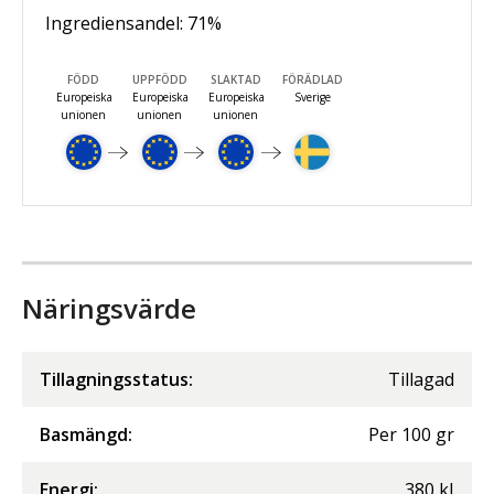
Ingrediensandel:
71
%
FÖDD
UPPFÖDD
SLAKTAD
FÖRÄDLAD
Europeiska
Europeiska
Europeiska
Sverige
unionen
unionen
unionen
Näringsvärde
Tillagningsstatus:
Tillagad
Basmängd:
Per
100
gr
Energi
:
380
kJ