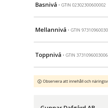
Basnivå
• GTIN
02302300600002
Mellannivå
• GTIN
97310960030
Toppnivå
• GTIN
3731096003006
Observera att innehåll och näringsv
Gunnar Dafgård AB