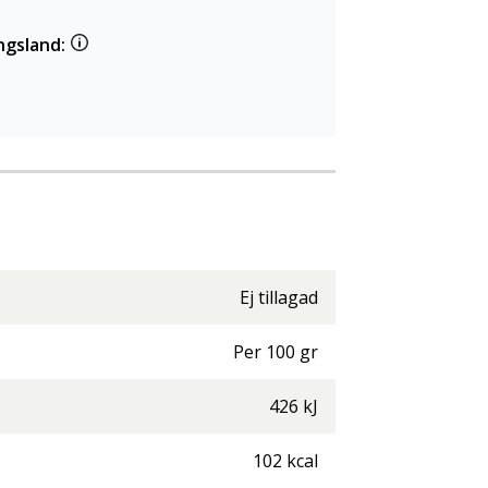
ngsland:
Ej tillagad
Per
100
gr
426
kJ
102
kcal