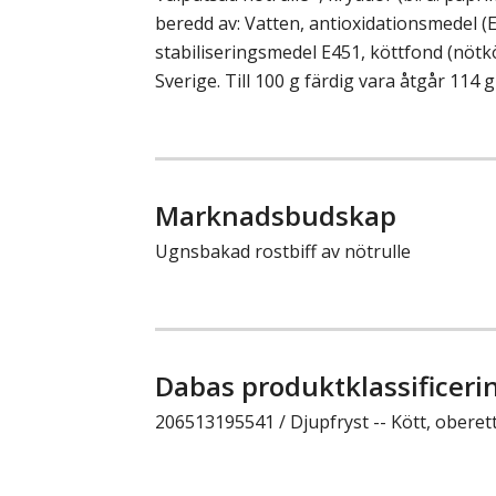
beredd av: Vatten, antioxidationsmedel (E3
stabiliseringsmedel E451, köttfond (nötkö
Sverige. Till 100 g färdig vara åtgår 114 g
Marknadsbudskap
Ugnsbakad rostbiff av nötrulle
Dabas produktklassificeri
206513195541 / Djupfryst -- Kött, oberett 