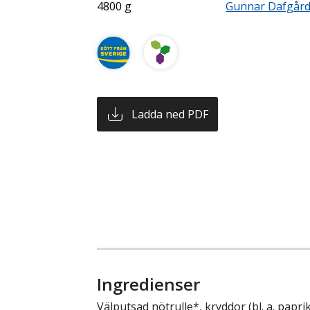
4800 g
Gunnar Dafgår
Ladda ned PDF
Ingredienser
Välputsad nötrulle*, kryddor (bl. a. paprika