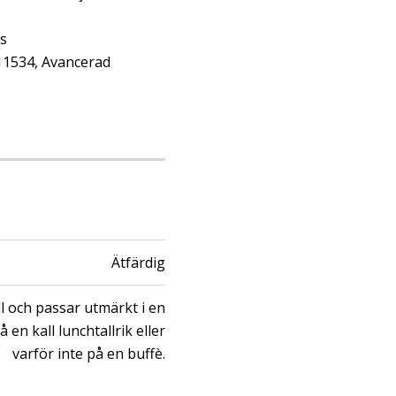
as
 11534, Avancerad
Ätfärdig
l och passar utmärkt i en
 en kall lunchtallrik eller
varför inte på en buffè.