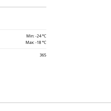
Min:
-24
°C
Max:
-18
°C
365