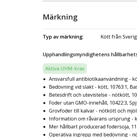
Märkning
Typ av märkning:
Kött från Sveri
Upphandlingsmyndighetens hållbarhetsk
Aktiva UHM-krav
Ansvarsfull antibiotikaanvändning - kö
Bedövning vid slakt - kött, 10763:1, Ba
Betesdrift och utevistelse - nötkött, 1
Foder utan GMO-innehåll, 10422:3, Sp
Grovfoder till kalvar - nötkött och mjö
Information om råvarans ursprung - kö
Mer hållbart producerad fodersoja, 11
Operativa ingrepp med bedövning - nöt