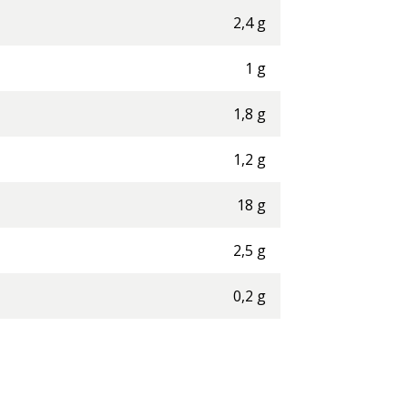
2,4
g
1
g
1,8
g
1,2
g
18
g
2,5
g
0,2
g