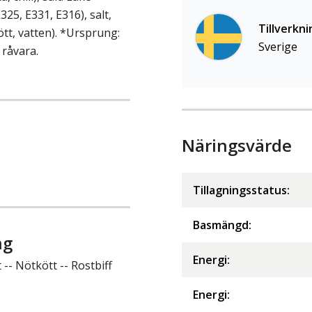
25, E331, E316), salt,
Tillverkni
tt, vatten). *Ursprung:
Sverige
 råvara.
Näringsvärde
Tillagningsstatus:
Basmängd:
ng
Energi
:
-- Nötkött -- Rostbiff
Energi
: