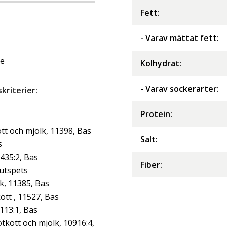
Fett
:
- Varav mättat fett
:
ge
Kolhydrat
:
- Varav sockerarter
:
riterier:
Protein
:
tt och mjölk, 11398, Bas
Salt
:
s
0435:2, Bas
Fiber
:
jutspets
lk, 11385, Bas
tt , 11527, Bas
113:1, Bas
kött och mjölk, 10916:4,