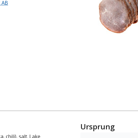
d AB
Ursprung
, chili), salt. Lake