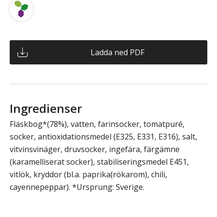
Ladda ned PDF
Ingredienser
Fläskbog*(78%), vatten, farinsocker, tomatpuré,
socker, antioxidationsmedel (E325, E331, E316), salt,
vitvinsvinäger, druvsocker, ingefära, färgämne
(karamelliserat socker), stabiliseringsmedel E451,
vitlök, kryddor (bl.a. paprika(rökarom), chili,
cayennepeppar). *Ursprung: Sverige.