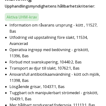
Upphandlingsmyndighetens hållbarhetskriterier:
Aktiva UHM-krav
Information om råvarans ursprung - kött , 11527,
Bas
Utfodring vid uppstallning före slakt, 11534,
Avancerad
Operativa ingrepp med bedövning - griskött,
11396, Bas
Förbud mot svanskupering, 10440:2, Bas
Transport av djur till slakt, 10762:1, Bas
Ansvarsfull antibiotikaanvändning - kött och mjölk,
11398, Bas
Lösgående grisar, 10437:1, Bas
Tuggbart och manipulerbart strömedel - griskött,
10439:1, Bas
Mer hållbart producerad fodersoja, 11113:1, Bas