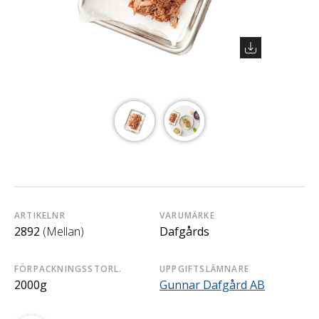
ARTIKELNR
VARUMÄRKE
2892
(Mellan)
Dafgårds
FÖRPACKNINGSSTORL.
UPPGIFTSLÄMNARE
2000g
Gunnar Dafgård AB