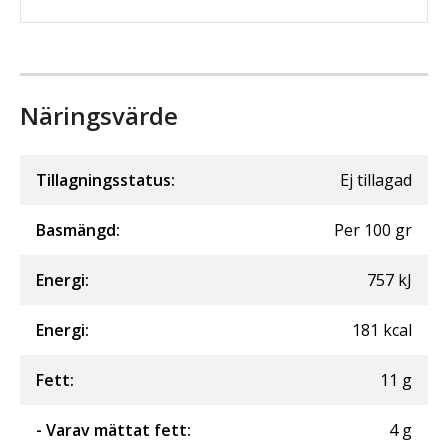
Näringsvärde
Tillagningsstatus:
Ej tillagad
Basmängd:
Per
100
gr
Energi
:
757
kJ
Energi
:
181
kcal
Fett
:
11
g
- Varav mättat fett
:
4
g