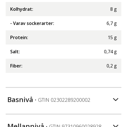
Kolhydrat
:
8
g
- Varav sockerarter
:
6,7
g
Protein
:
15
g
Salt
:
0,74
g
Fiber
:
0,2
g
Basnivå
• GTIN
02302289200002
Mellannivå
• GTIN
97310960028928