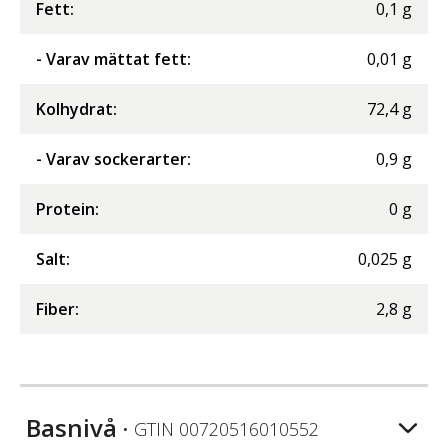
Fett
:
0,1
g
- Varav mättat fett
:
0,01
g
Kolhydrat
:
72,4
g
- Varav sockerarter
:
0,9
g
Protein
:
0
g
Salt
:
0,025
g
Fiber
:
2,8
g
Basnivå
• GTIN
00720516010552