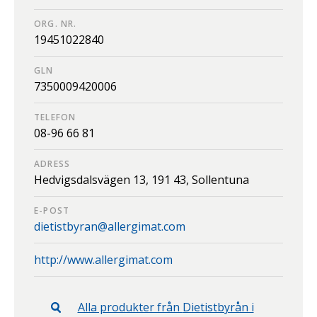
ORG. NR.
19451022840
GLN
7350009420006
TELEFON
08-96 66 81
ADRESS
Hedvigsdalsvägen 13,
191 43,
Sollentuna
E-POST
dietistbyran@allergimat.com
http://www.allergimat.com
Alla produkter från
Dietistbyrån i