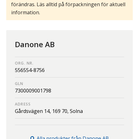
förändras. Läs alltid på förpackningen för aktuell
information.
Danone AB
ORG. NR.
556554-8756
GLN
7300009001798
ADRESS
Gårdsvägen 14,
169 70,
Solna
Alla produkter från
Danone AB