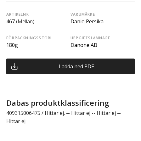
ARTIKELNR
VARUMÄRKE
467
(Mellan)
Danio Persika
FÖRPACKNINGSSTORL.
UPPGIFTSLÄMNARE
180g
Danone AB
Ladda ned PDF
Dabas produktklassificering
409315006475 / Hittar ej. -- Hittar ej -- Hittar ej --
Hittar ej