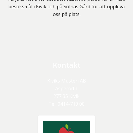
besöksmål i Kivik och på Solnäs Gård för att uppleva
oss på plats.
Kontakt
Kiviks Musteri AB
Äsperöd 1
277 35
Kivik
Tel:
0414-719 00