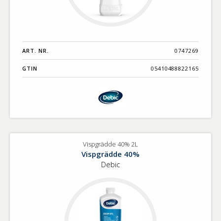
ART. NR.
0747269
GTIN
05410488822165
Vispgrädde 40% 2L
Vispgrädde 40%
Debic