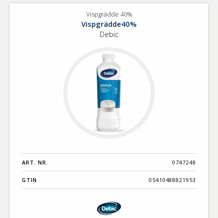
Vispgrädde 40%
Vispgrädde40%
Debic
ART. NR.
0747248
GTIN
05410488821953