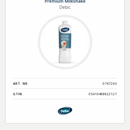
Premium Milkshake
Debic
ART. NR.
0747265
GTIN
05410488822127