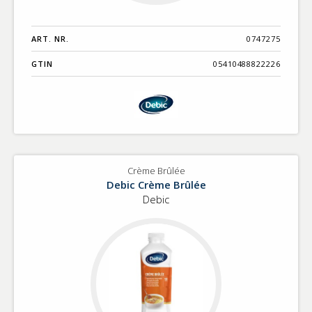
ART. NR.
0747275
GTIN
05410488822226
Crème Brûlée
Debic Crème Brûlée
Debic