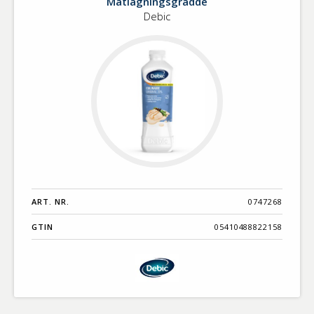
Matlagningsgrädde
Debic
ART. NR.
0747268
GTIN
05410488822158