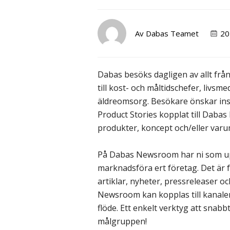
Av
Dabas Teamet
20
Dabas besöks dagligen av allt från
till kost- och måltidschefer, livs
äldreomsorg. Besökare önskar insp
Product Stories kopplat till Daba
produkter, koncept och/eller var
På Dabas Newsroom har ni som up
marknadsföra ert företag. Det är 
artiklar, nyheter, pressreleaser o
Newsroom kan kopplas till kanale
flöde. Ett enkelt verktyg att snabb
målgruppen!