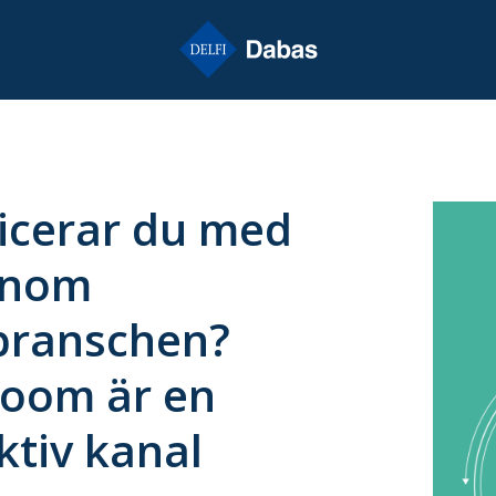
cerar du med
inom
branschen?
oom är en
ktiv kanal