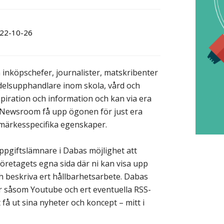
22-10-26
 inköpschefer, journalister, matskribenter
medelsupphandlare inom skola, vård och
iration och information och kan via era
s Newsroom få upp ögonen för just era
umärkesspecifika egenskaper.
pgiftslämnare i Dabas möjlighet att
företagets egna sida där ni kan visa upp
ch beskriva ert hållbarhetsarbete. Dabas
r såsom Youtube och ert eventuella RSS-
t få ut sina nyheter och koncept – mitt i