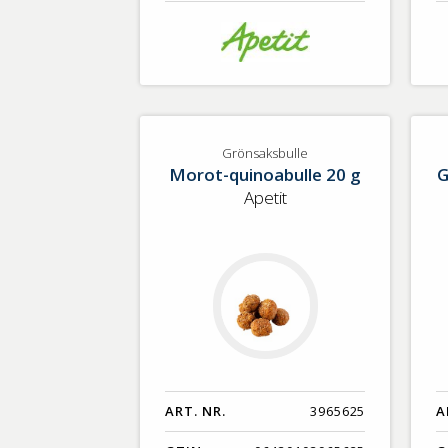
Grönsaksbulle
Morot-quinoabulle 20 g
G
Apetit
ART. NR.
3965625
A