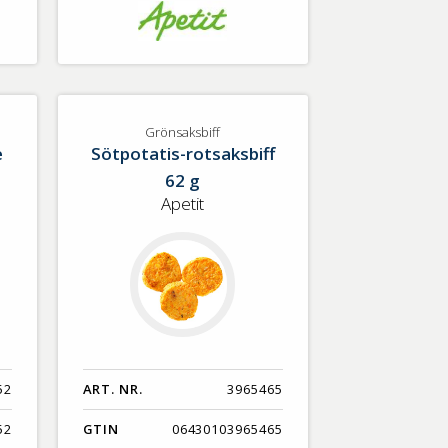
Grönsaksbiff
e
Sötpotatis-rotsaksbiff
62 g
Apetit
52
ART. NR.
3965465
52
GTIN
06430103965465