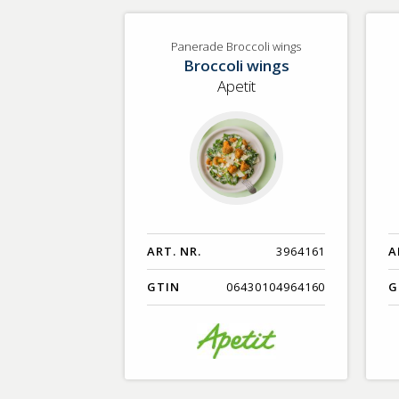
Panerade Broccoli wings
Broccoli wings
Apetit
ART. NR.
3964161
A
GTIN
06430104964160
G