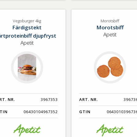
Vegoburger 4kg
Morotsbiff
Färdigstekt
Morotsbiff
Apetit
ärtproteinbiff djupfryst
Apetit
RT. NR.
3967353
ART. NR.
39673
TIN
06430104967352
GTIN
064301039673