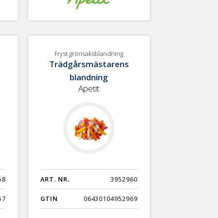
Fryst grönsaksblandning
Trädgårsmästarens
blandning
Apetit
58
ART. NR.
3952960
57
GTIN
06430104952969