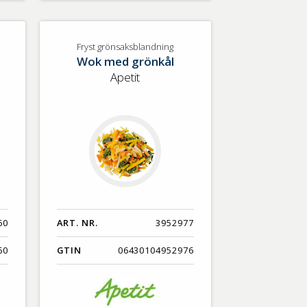
Fryst grönsaksblandning
Wok med grönkål
Apetit
60
ART. NR.
3952977
60
GTIN
06430104952976