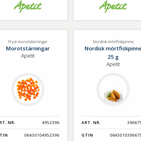
Fryst morotstärningar
Nordisk mörtfiskpinne
Morotstärningar
Nordisk mörtfiskpinn
Apetit
25 g
Apetit
RT. NR.
4952396
ART. NR.
39667
TIN
06430104952396
GTIN
064301039667