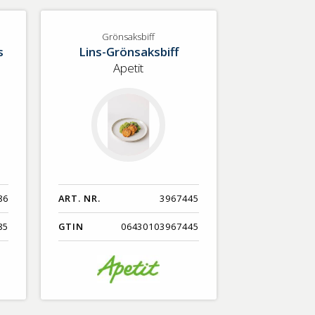
Grönsaksbiff
s
Lins-Grönsaksbiff
Apetit
86
ART. NR.
3967445
85
GTIN
06430103967445