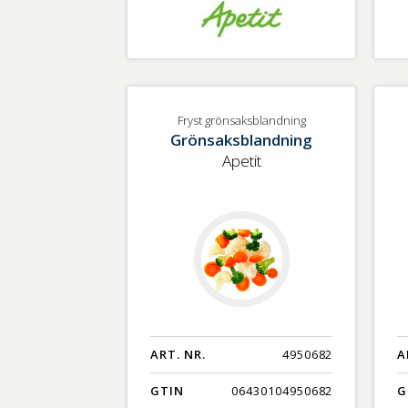
Fryst grönsaksblandning
Grönsaksblandning
Apetit
ART. NR.
4950682
A
GTIN
06430104950682
G