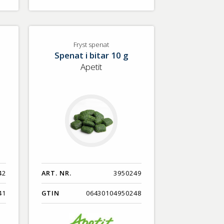
Fryst spenat
Spenat i bitar 10 g
Apetit
42
ART. NR.
3950249
41
GTIN
06430104950248