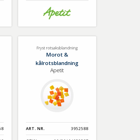
Fryst rotsaksblandning
Morot &
kålrotsblandning
Apetit
58
ART. NR.
3952588