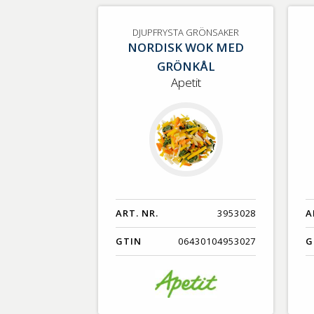
DJUPFRYSTA GRÖNSAKER
NORDISK WOK MED
GRÖNKÅL
Apetit
ART. NR.
3953028
A
GTIN
06430104953027
G