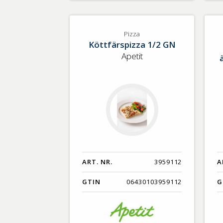
Pizza
Köttfärspizza 1/2 GN
Apetit
ART. NR.
3959112
A
GTIN
06430103959112
G