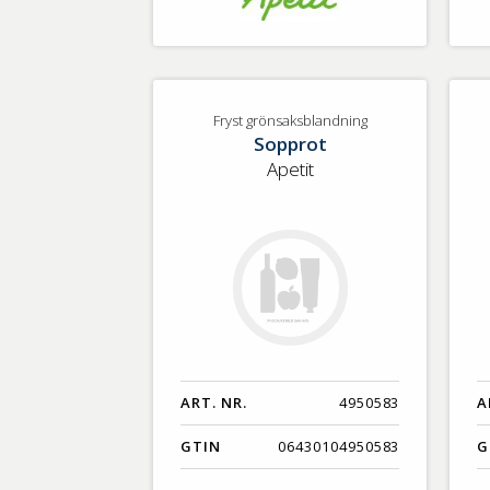
Fryst grönsaksblandning
Sopprot
Apetit
ART. NR.
4950583
A
GTIN
06430104950583
G