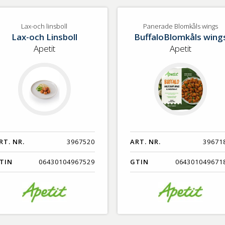
Lax-och linsboll
Panerade Blomkåls wings
Lax-och Linsboll
BuffaloBlomkåls wing
Apetit
Apetit
RT. NR.
3967520
ART. NR.
39671
TIN
06430104967529
GTIN
064301049671