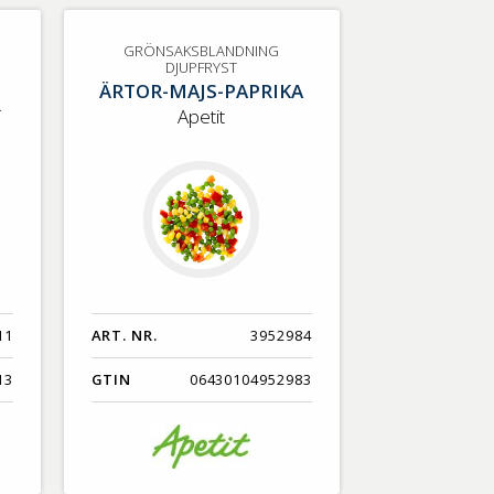
GRÖNSAKSBLANDNING
DJUPFRYST
ÄRTOR-MAJS-PAPRIKA
R
Apetit
11
ART. NR.
3952984
13
GTIN
06430104952983