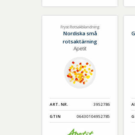
Fryst Rotsakblandning
Nordiska små
G
rotsaktärning
Apetit
ART. NR.
3952786
A
GTIN
06430104952785
G