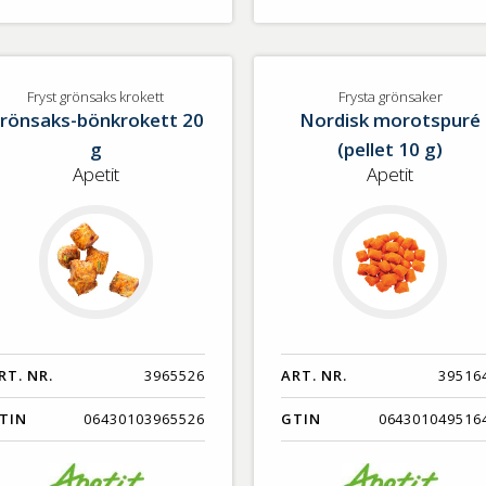
Fryst grönsaks krokett
Frysta grönsaker
rönsaks-bönkrokett 20
Nordisk morotspuré
g
(pellet 10 g)
Apetit
Apetit
RT. NR.
3965526
ART. NR.
39516
TIN
06430103965526
GTIN
064301049516