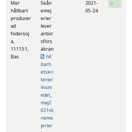
Mer
Skån
2021-
v
hållbart
emej
05-24
producer
erier
ad
lever
fodersoj
antör
a,
sförs
11113:1,
äkran
Bas
hll
barh
etskri
terier
livsm
edel_
maj2
021sk
neme
jerier