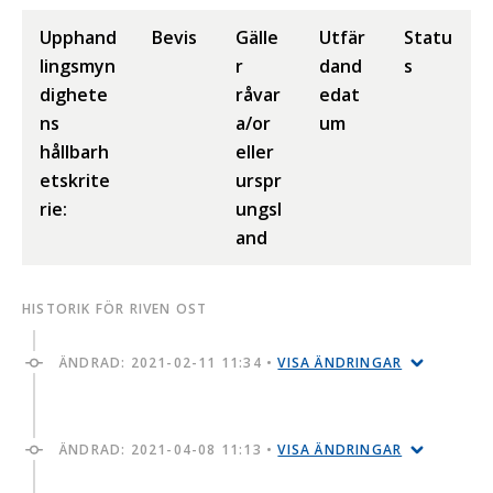
Upphand
Bevis
Gälle
Utfär
Statu
lingsmyn
r
dand
s
dighete
råvar
edat
ns
a/or
um
hållbarh
eller
etskrite
urspr
rie:
ungsl
and
HISTORIK FÖR RIVEN OST
ÄNDRAD:
2021-02-11 11:34
•
VISA ÄNDRINGAR
ÄNDRAD:
2021-04-08 11:13
•
VISA ÄNDRINGAR