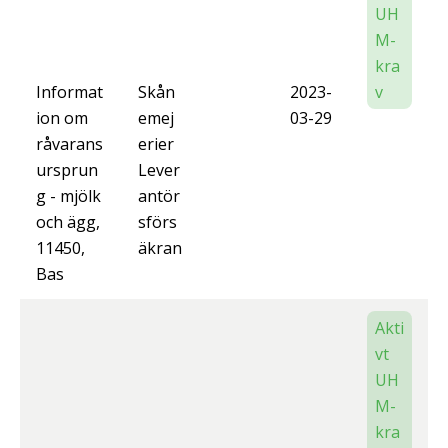
UH
M-
kra
Informat
Skån
2023-
v
ion om
emej
03-29
råvarans
erier
ursprun
Lever
g - mjölk
antör
och ägg,
sförs
11450,
äkran
Bas
Akti
vt
UH
M-
kra