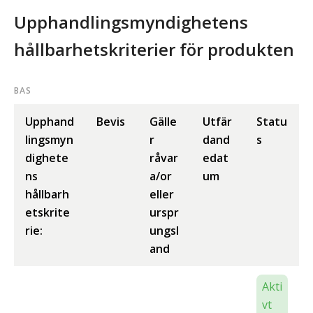
Upphandlingsmyndighetens
hållbarhetskriterier för produkten
BAS
Upphand
Bevis
Gälle
Utfär
Statu
lingsmyn
r
dand
s
dighete
råvar
edat
ns
a/or
um
hållbarh
eller
etskrite
urspr
rie:
ungsl
and
Akti
vt