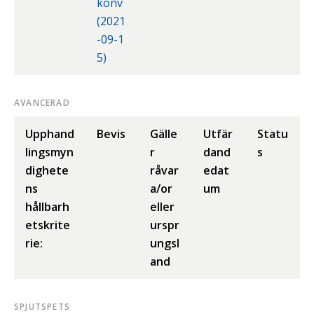
konv
(2021
-09-1
5)
AVANCERAD
Upphand
Bevis
Gälle
Utfär
Statu
lingsmyn
r
dand
s
dighete
råvar
edat
ns
a/or
um
hållbarh
eller
etskrite
urspr
rie:
ungsl
and
SPJUTSPETS