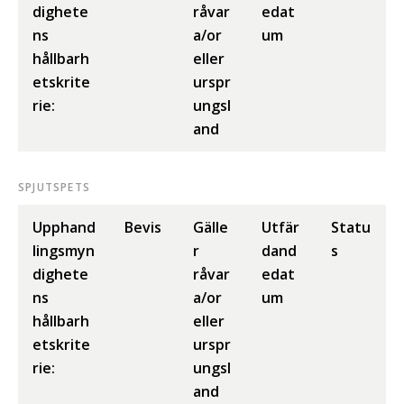
dighete
råvar
edat
ns
a/or
um
hållbarh
eller
etskrite
urspr
rie:
ungsl
and
SPJUTSPETS
Upphand
Bevis
Gälle
Utfär
Statu
lingsmyn
r
dand
s
dighete
råvar
edat
ns
a/or
um
hållbarh
eller
etskrite
urspr
rie:
ungsl
and