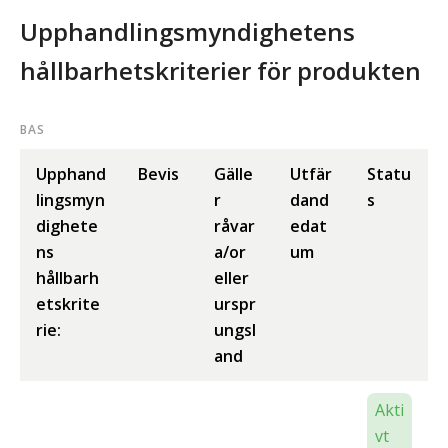
Upphandlingsmyndighetens
hållbarhetskriterier för produkten
BAS
Upphand
Bevis
Gälle
Utfär
Statu
lingsmyn
r
dand
s
dighete
råvar
edat
ns
a/or
um
hållbarh
eller
etskrite
urspr
rie:
ungsl
and
Akti
vt