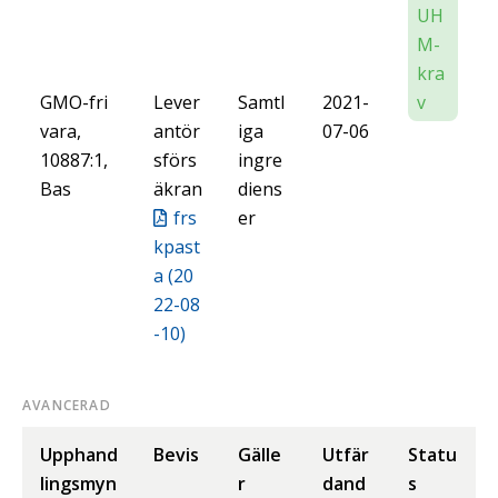
UH
M-
kra
GMO-fri
Lever
Samtl
2021-
v
vara,
antör
iga
07-06
10887:1,
sförs
ingre
Bas
äkran
diens
frs
er
kpast
a (20
22-08
-10)
AVANCERAD
Upphand
Bevis
Gälle
Utfär
Statu
lingsmyn
r
dand
s