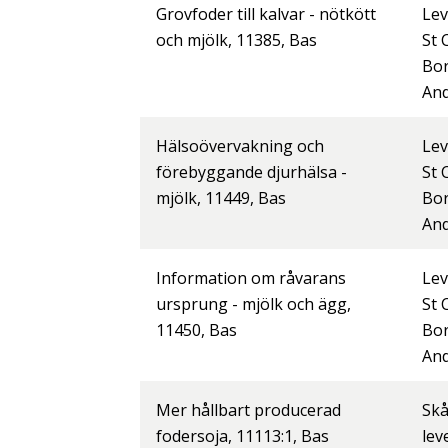
Grovfoder till kalvar - nötkött
Lev
och mjölk, 11385, Bas
St 
Bo
And
Hälsoövervakning och
Lev
förebyggande djurhälsa -
St 
mjölk, 11449, Bas
Bo
And
Information om råvarans
Lev
ursprung - mjölk och ägg,
St 
11450, Bas
Bo
And
Mer hållbart producerad
Skå
fodersoja, 11113:1, Bas
lev