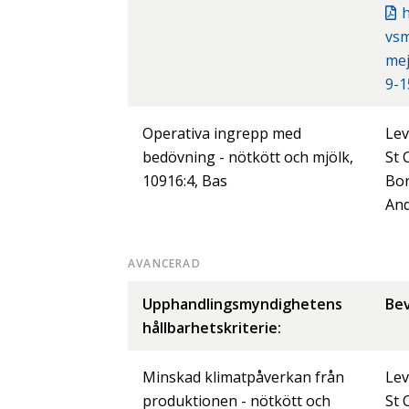
h
vs
mej
9-1
Operativa ingrepp med
Lev
bedövning - nötkött och mjölk,
St 
10916:4, Bas
Bo
And
AVANCERAD
Upphandlingsmyndighetens
Bev
hållbarhetskriterie:
Minskad klimatpåverkan från
Lev
produktionen - nötkött och
St 