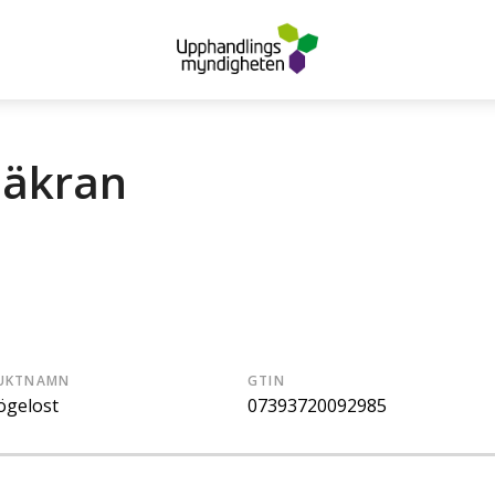
säkran
UKTNAMN
GTIN
ögelost
07393720092985