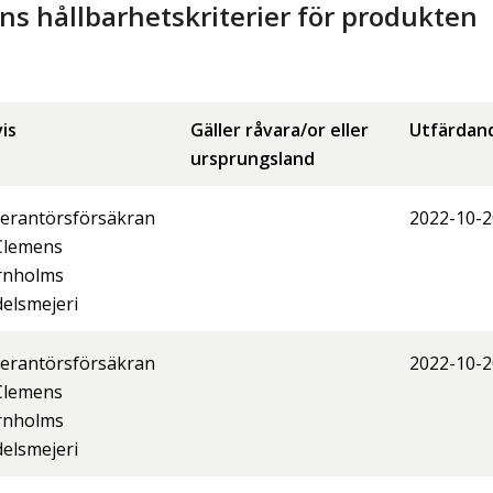
 hållbarhetskriterier för produkten
is
Gäller råvara/or eller
Utfärdan
ursprungsland
erantörsförsäkran
2022-10-2
Clemens
rnholms
elsmejeri
erantörsförsäkran
2022-10-2
Clemens
rnholms
elsmejeri