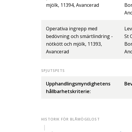
mjölk, 11394, Avancerad
Bo
And
Operativa ingrepp med
Lev
bedövning och smärtlindring -
St 
nötkött och mjölk, 11393,
Bo
Avancerad
And
SPJUTSPETS
Upphandlingsmyndighetens
Bev
hållbarhetskriterie:
HISTORIK FÖR BLÅMÖGELOST