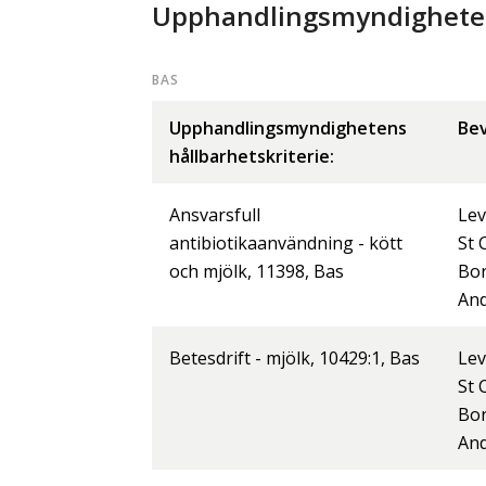
Upphandlingsmyndighetens
BAS
Upphandlingsmyndighetens
Bev
hållbarhetskriterie:
Ansvarsfull
Lev
antibiotikaanvändning - kött
St 
och mjölk, 11398, Bas
Bo
And
Betesdrift - mjölk, 10429:1, Bas
Lev
St 
Bo
And