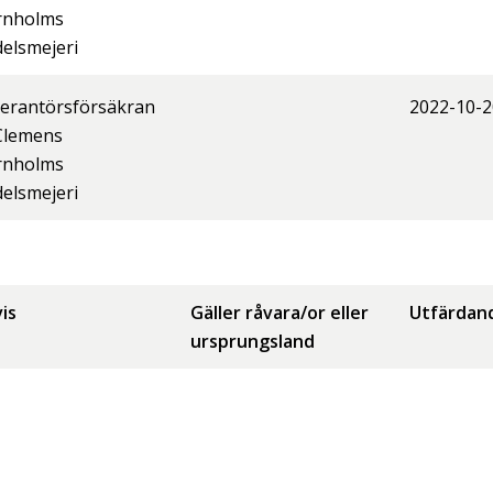
rnholms
elsmejeri
erantörsförsäkran
2022-10-2
Clemens
rnholms
elsmejeri
is
Gäller råvara/or eller
Utfärdan
ursprungsland