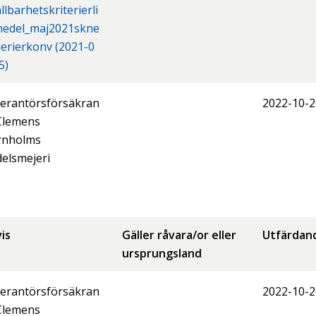
llbarhetskriterierli
medel_maj2021skne
erierkonv (2021-0
5)
erantörsförsäkran
2022-10-2
Clemens
rnholms
elsmejeri
is
Gäller råvara/or eller
Utfärdan
ursprungsland
erantörsförsäkran
2022-10-2
Clemens