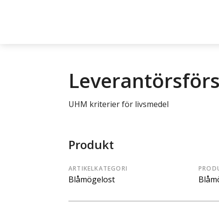
Leverantörsför
UHM kriterier för livsmedel
Produkt
ARTIKELKATEGORI
PROD
Blåmögelost
Blåm