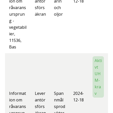
ion om
antör
arin
12-18
råvarans
sförs
och
ursprun
äkran
oljor
g -
vegetabil
ier,
11536,
Bas
Akti
vt
UH
M-
kra
Informat
Lever
Span
2024-
v
ion om
antör
nmål
12-18
råvarans
sförs
sprod