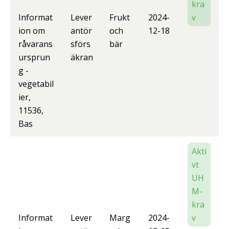
kra
Informat
Lever
Frukt
2024-
v
ion om
antör
och
12-18
råvarans
sförs
bär
ursprun
äkran
g -
vegetabil
ier,
11536,
Bas
Akti
vt
UH
M-
kra
Informat
Lever
Marg
2024-
v