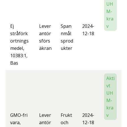
UH
M-
kra
Ej
Lever
Span
2024-
v
stråförk
antör
nmål
12-18
ortnings
sförs
sprod
medel,
äkran
ukter
10383:1,
Bas
Akti
vt
UH
M-
kra
GMO-fri
Lever
Frukt
2024-
v
vara,
antör
och
12-18