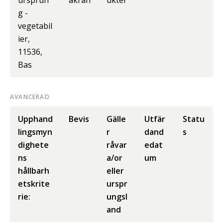
ursprun
äkran
ukter
g -
vegetabil
ier,
11536,
Bas
AVANCERAD
Upphand
Bevis
Gälle
Utfär
Statu
lingsmyn
r
dand
s
dighete
råvar
edat
ns
a/or
um
hållbarh
eller
etskrite
urspr
rie:
ungsl
and