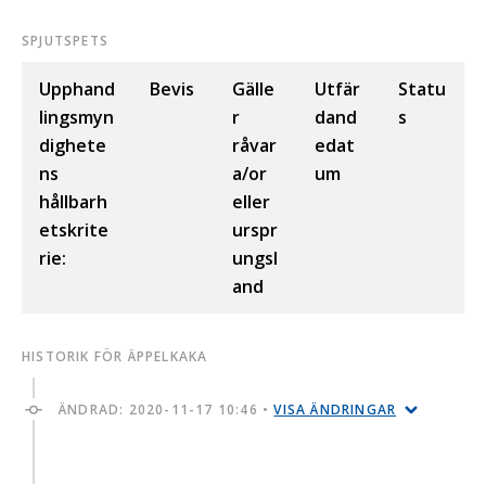
SPJUTSPETS
Upphand
Bevis
Gälle
Utfär
Statu
lingsmyn
r
dand
s
dighete
råvar
edat
ns
a/or
um
hållbarh
eller
etskrite
urspr
rie:
ungsl
and
HISTORIK FÖR ÄPPELKAKA
ÄNDRAD:
2020-11-17 10:46
•
VISA ÄNDRINGAR