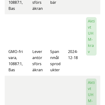
10887:1,
sförs
bär
Bas
äkran
Akti
vt
UH
M-
kra
GMO-fri
Lever
Span
2024-
v
vara,
antör
nmål
12-18
10887:1,
sförs
sprod
Bas
äkran
ukter
Akti
vt
UH
M-