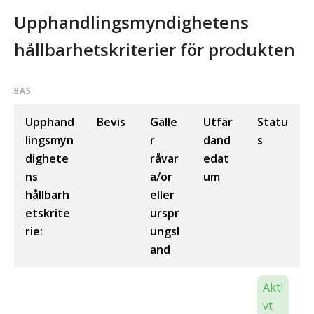
Upphandlingsmyndighetens
hållbarhetskriterier för produkten
BAS
Upphand
Bevis
Gälle
Utfär
Statu
lingsmyn
r
dand
s
dighete
råvar
edat
ns
a/or
um
hållbarh
eller
etskrite
urspr
rie:
ungsl
and
Akti
vt