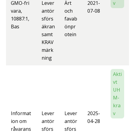
GMO-fri
Lever
Ärt
2021-
v
vara,
antör
och
07-08
10887:1,
sförs
favab
Bas
äkran
önpr
samt
otein
KRAV
märk
ning
Akti
vt
UH
M-
kra
Informat
Lever
Lever
2025-
v
ion om
antör
antör
04-28
råvarans
sförs
sförs