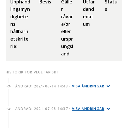
Upphand
Bevis
Gälle
Utfär
Statu
lingsmyn
r
dand
s
dighete
råvar
edat
ns
a/or
um
hållbarh
eller
etskrite
urspr
rie:
ungsl
and
HISTORIK FÖR VEGETARISKT
ÄNDRAD:
2021-06-14 14:43
•
VISA ÄNDRINGAR
ÄNDRAD:
2021-07-08 14:37
•
VISA ÄNDRINGAR