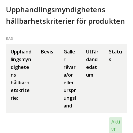
Upphandlingsmyndighetens
hållbarhetskriterier för produkten
BAS
Upphand
Bevis
Gälle
Utfär
Statu
lingsmyn
r
dand
s
dighete
råvar
edat
ns
a/or
um
hållbarh
eller
etskrite
urspr
rie:
ungsl
and
Akti
vt