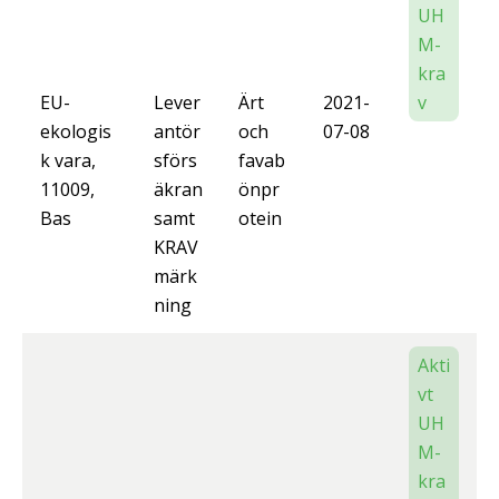
UH
M-
kra
EU-
Lever
Ärt
2021-
v
ekologis
antör
och
07-08
k vara,
sförs
favab
11009,
äkran
önpr
Bas
samt
otein
KRAV
märk
ning
Akti
vt
UH
M-
kra