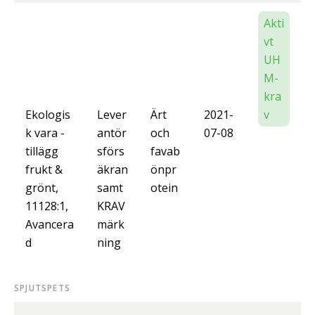
Akti
vt
UH
M-
kra
Ekologis
Lever
Ärt
2021-
v
k vara -
antör
och
07-08
tillägg
sförs
favab
frukt &
äkran
önpr
grönt,
samt
otein
11128:1,
KRAV
Avancera
märk
d
ning
SPJUTSPETS