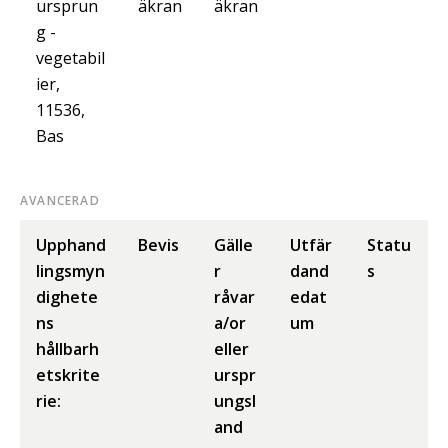
ursprun
äkran
äkran
g -
vegetabil
ier,
11536,
Bas
AVANCERAD
Upphand
Bevis
Gälle
Utfär
Statu
lingsmyn
r
dand
s
dighete
råvar
edat
ns
a/or
um
hållbarh
eller
etskrite
urspr
rie:
ungsl
and