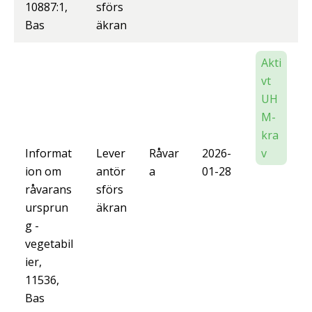
10887:1,
sförs
Bas
äkran
Akti
vt
UH
M-
kra
Informat
Lever
Råvar
2026-
v
ion om
antör
a
01-28
råvarans
sförs
ursprun
äkran
g -
vegetabil
ier,
11536,
Bas