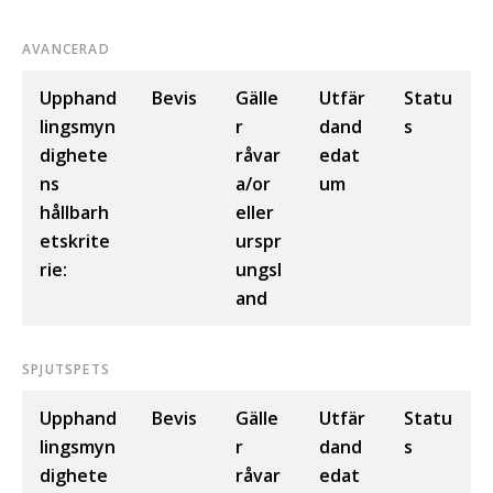
AVANCERAD
Upphand
Bevis
Gälle
Utfär
Statu
lingsmyn
r
dand
s
dighete
råvar
edat
ns
a/or
um
hållbarh
eller
etskrite
urspr
rie:
ungsl
and
SPJUTSPETS
Upphand
Bevis
Gälle
Utfär
Statu
lingsmyn
r
dand
s
dighete
råvar
edat