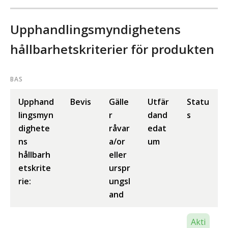
Upphandlingsmyndighetens
hållbarhetskriterier för produkten
BAS
Upphand
Bevis
Gälle
Utfär
Statu
lingsmyn
r
dand
s
dighete
råvar
edat
ns
a/or
um
hållbarh
eller
etskrite
urspr
rie:
ungsl
and
Akti