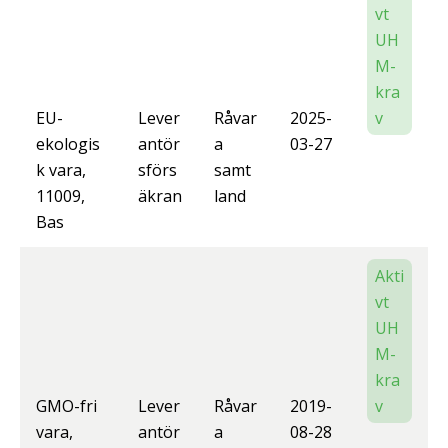
vt
UH
M-
kra
EU-
Lever
Råvar
2025-
v
ekologis
antör
a
03-27
k vara,
sförs
samt
11009,
äkran
land
Bas
Akti
vt
UH
M-
kra
GMO-fri
Lever
Råvar
2019-
v
vara,
antör
a
08-28