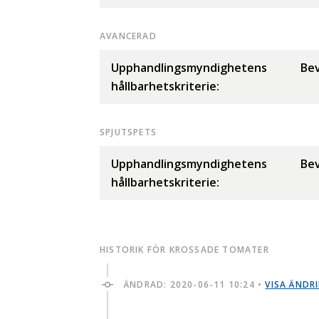
AVANCERAD
Upphandlingsmyndighetens
Bev
hållbarhetskriterie:
SPJUTSPETS
Upphandlingsmyndighetens
Bev
hållbarhetskriterie:
HISTORIK FÖR KROSSADE TOMATER
ÄNDRAD:
2020-06-11 10:24
•
VISA ÄNDR