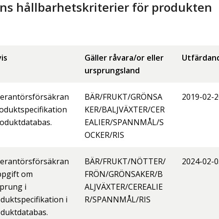
 hållbarhetskriterier för produkten
is
Gäller råvara/or eller
Utfärdan
ursprungsland
erantörsförsäkran
BÄR/FRUKT/GRÖNSA
2019-02-2
roduktspecifikation
KER/BALJVÄXTER/CER
roduktdatabas.
EALIER/SPANNMÅL/S
OCKER/RIS
erantörsförsäkran
BÄR/FRUKT/NÖTTER/
2024-02-0
ppgift om
FRÖN/GRÖNSAKER/B
prung i
ALJVÄXTER/CEREALIE
duktspecifikation i
R/SPANNMÅL/RIS
duktdatabas.