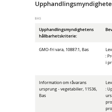
Upphandlingsmyndighetens
BAS
Upphandlingsmyndighetens
Bev
hållbarhetskriterie:
GMO-fri vara, 10887:1, Bas
Lev
: P
i p
Information om råvarans
Lev
ursprung - vegetabilier, 11536,
: U
Bas
urs
pro
pro