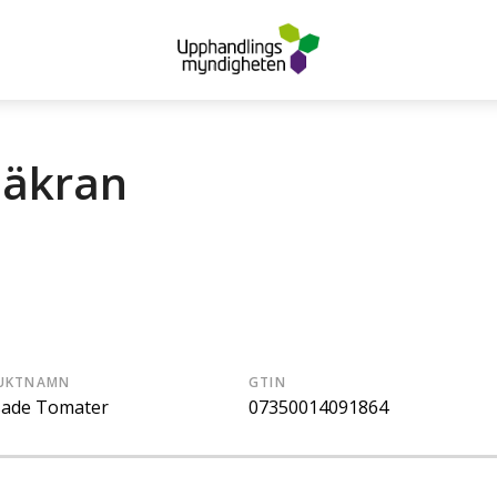
säkran
UKTNAMN
GTIN
sade Tomater
07350014091864