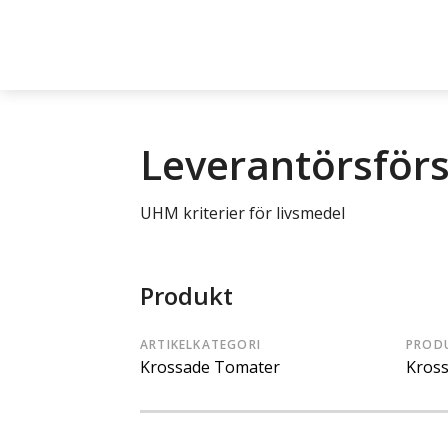
Leverantörsför
UHM kriterier för livsmedel
Produkt
ARTIKELKATEGORI
PROD
Krossade Tomater
Kros