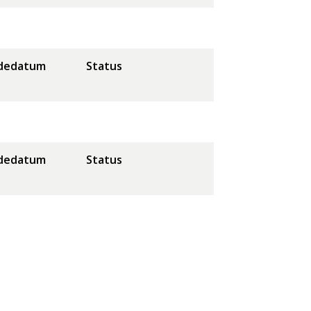
dedatum
Status
dedatum
Status