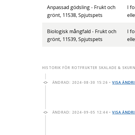
Anpassad gödsling - Frukt och
I f
grönt, 11538, Spjutspets
ell
Biologisk mångfald - Frukt och
I f
grönt, 11539, Spjutspets
ell
HISTORIK FÖR ROTFRUKTER SKALADE & SKUR
ÄNDRAD:
2024-08-30 15:26
•
VISA ÄNDR
ÄNDRAD:
2024-09-05 12:44
•
VISA ÄNDR