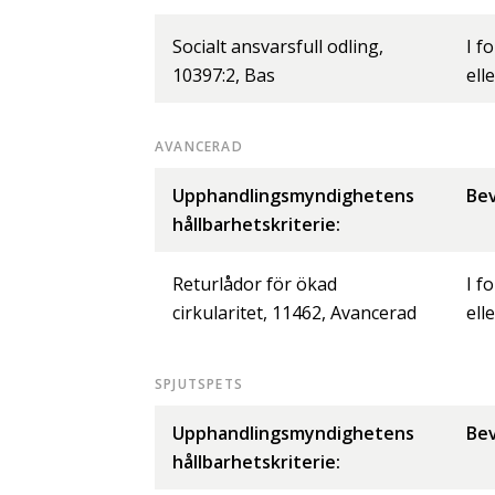
Socialt ansvarsfull odling,
I f
10397:2, Bas
ell
AVANCERAD
Upphandlingsmyndighetens
Bev
hållbarhetskriterie:
Returlådor för ökad
I f
cirkularitet, 11462, Avancerad
ell
SPJUTSPETS
Upphandlingsmyndighetens
Bev
hållbarhetskriterie: