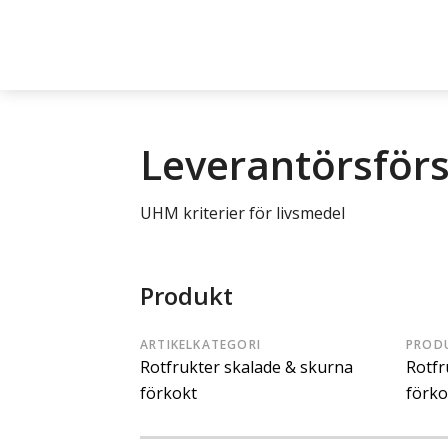
Leverantörsför
UHM kriterier för livsmedel
Produkt
ARTIKELKATEGORI
PROD
Rotfrukter skalade & skurna
Rotfr
förkokt
förko