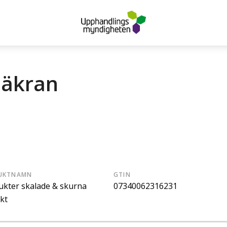
säkran
UKTNAMN
GTIN
ukter skalade & skurna
07340062316231
kt