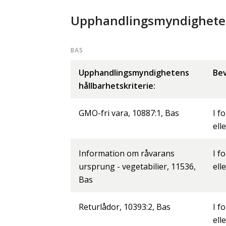
Upphandlingsmyndighetens
BAS
Upphandlingsmyndighetens
Bev
hållbarhetskriterie:
GMO-fri vara, 10887:1, Bas
I f
ell
Information om råvarans
I f
ursprung - vegetabilier, 11536,
ell
Bas
Returlådor, 10393:2, Bas
I f
ell