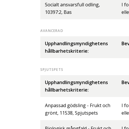
Socialt ansvarsfull odling,
I f
10397:2, Bas
ell
AVANCERAD
Upphandlingsmyndighetens
Bev
hållbarhetskriterie:
SPJUTSPETS
Upphandlingsmyndighetens
Bev
hållbarhetskriterie:
Anpassad gödsling - Frukt och
I f
grönt, 11538, Spjutspets
ell
Biologisk mångfald - Frukt och
I f