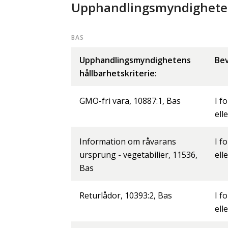
Upphandlingsmyndighetens
BAS
Upphandlingsmyndighetens
Bev
hållbarhetskriterie:
GMO-fri vara, 10887:1, Bas
I f
ell
Information om råvarans
I f
ursprung - vegetabilier, 11536,
ell
Bas
Returlådor, 10393:2, Bas
I f
ell