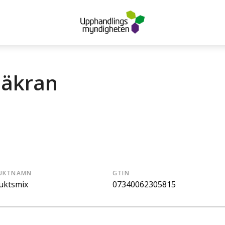
säkran
UKTNAMN
GTIN
uktsmix
07340062305815