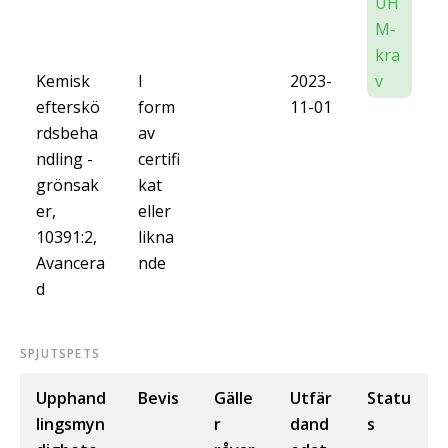
UH
M-
kra
Kemisk
I
2023-
v
efterskö
form
11-01
rdsbeha
av
ndling -
certifi
grönsak
kat
er,
eller
10391:2,
likna
Avancera
nde
d
SPJUTSPETS
Upphand
Bevis
Gälle
Utfär
Statu
lingsmyn
r
dand
s