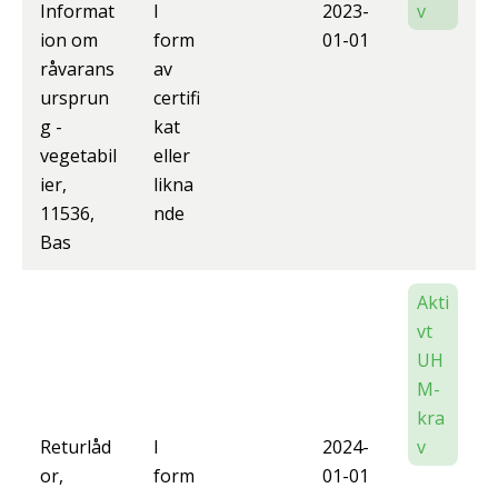
Informat
I
2023-
v
ion om
form
01-01
råvarans
av
ursprun
certifi
g -
kat
vegetabil
eller
ier,
likna
11536,
nde
Bas
Akti
vt
UH
M-
kra
Returlåd
I
2024-
v
or,
form
01-01