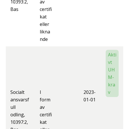
10393:2,
av
Bas
certifi
kat
eller
likna
nde
Akti
vt
UH
M-
kra
Socialt
I
2023-
v
ansvarsf
form
01-01
ull
av
odling,
certifi
10397:2,
kat