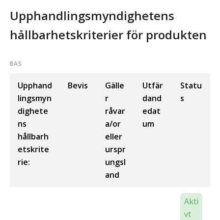
Upphandlingsmyndighetens
hållbarhetskriterier för produkten
BAS
Upphand
Bevis
Gälle
Utfär
Statu
lingsmyn
r
dand
s
dighete
råvar
edat
ns
a/or
um
hållbarh
eller
etskrite
urspr
rie:
ungsl
and
Akti
vt