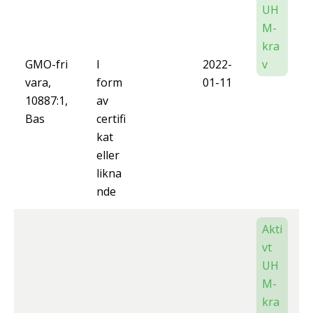
UH
M-
kra
GMO-fri
I
2022-
v
vara,
form
01-11
10887:1,
av
Bas
certifi
kat
eller
likna
nde
Akti
vt
UH
M-
kra