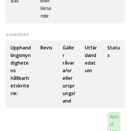
Bas
eller
likna
nde
AVANCERAD
Upphand
Bevis
Gälle
Utfär
Statu
lingsmyn
r
dand
s
dighete
råvar
edat
ns
a/or
um
hållbarh
eller
etskrite
urspr
rie:
ungsl
and
Akti
vt