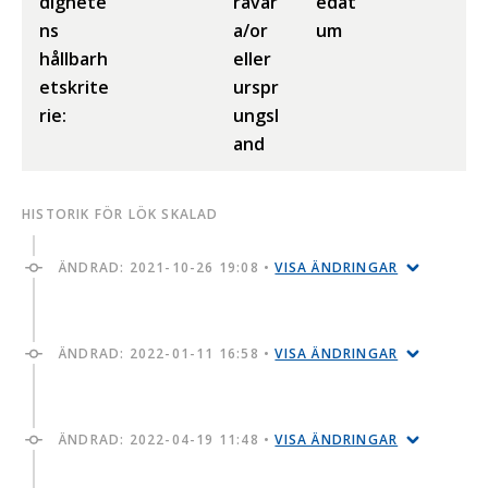
dighete
råvar
edat
ns
a/or
um
hållbarh
eller
etskrite
urspr
rie:
ungsl
and
HISTORIK FÖR LÖK SKALAD
ÄNDRAD:
2021-10-26 19:08
•
VISA ÄNDRINGAR
ÄNDRAD:
2022-01-11 16:58
•
VISA ÄNDRINGAR
ÄNDRAD:
2022-04-19 11:48
•
VISA ÄNDRINGAR