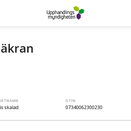
säkran
UKTNAMN
GTIN
is skalad
07340062300230