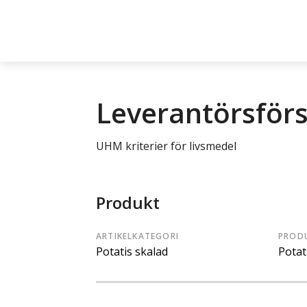
Leverantörsför
UHM kriterier för livsmedel
Produkt
ARTIKELKATEGORI
PROD
Potatis skalad
Potat