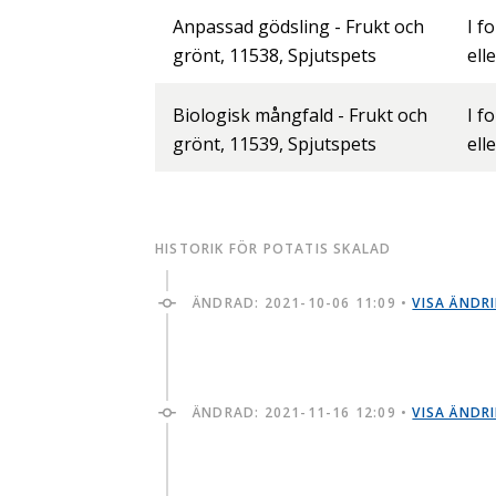
Anpassad gödsling - Frukt och
I f
grönt, 11538, Spjutspets
ell
Biologisk mångfald - Frukt och
I f
grönt, 11539, Spjutspets
ell
HISTORIK FÖR POTATIS SKALAD
ÄNDRAD:
2021-10-06 11:09
•
VISA ÄNDR
ÄNDRAD:
2021-11-16 12:09
•
VISA ÄNDR