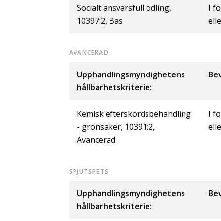
Socialt ansvarsfull odling,
I f
10397:2, Bas
ell
AVANCERAD
Upphandlingsmyndighetens
Bev
hållbarhetskriterie:
Kemisk efterskördsbehandling
I f
- grönsaker, 10391:2,
ell
Avancerad
SPJUTSPETS
Upphandlingsmyndighetens
Bev
hållbarhetskriterie: