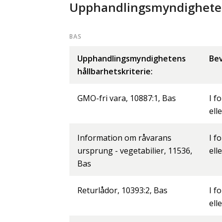
Upphandlingsmyndighetens
BAS
Upphandlingsmyndighetens
Bev
hållbarhetskriterie:
GMO-fri vara, 10887:1, Bas
I f
ell
Information om råvarans
I f
ursprung - vegetabilier, 11536,
ell
Bas
Returlådor, 10393:2, Bas
I f
ell