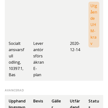
Utg
åen
de
UH
M-
kra
Socialt
Lever
2020-
v
ansvarsf
antör
12-14
ull
sförs
odling,
äkran
10397:1,
E-
Bas
plan
AVANCERAD
Upphand
Bevis
Gälle
Utfär
Statu
lingsmyn
r
dand
s