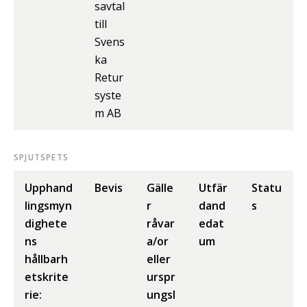
savtal
till
Svens
ka
Retur
syste
m AB
SPJUTSPETS
Upphand
Bevis
Gälle
Utfär
Statu
lingsmyn
r
dand
s
dighete
råvar
edat
ns
a/or
um
hållbarh
eller
etskrite
urspr
rie:
ungsl