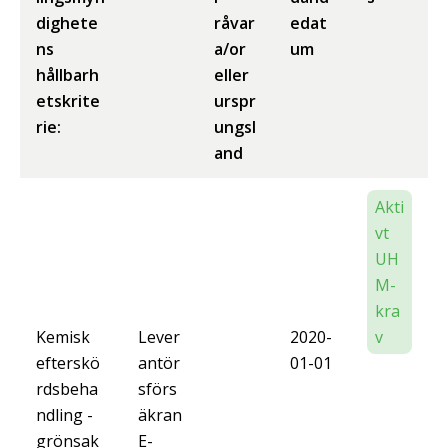
dighete
råvar
edat
ns
a/or
um
hållbarh
eller
etskrite
urspr
rie:
ungsl
and
Akti
vt
UH
M-
kra
Kemisk
Lever
2020-
v
efterskö
antör
01-01
rdsbeha
sförs
ndling -
äkran
grönsak
E-