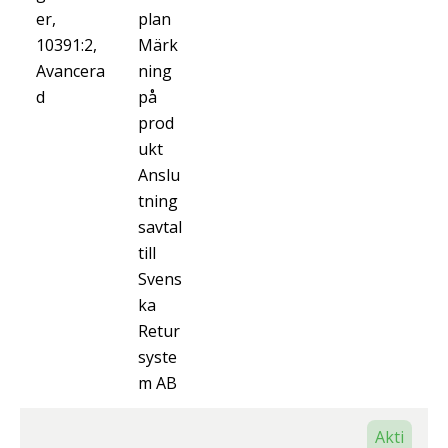
er,
plan
10391:2,
Märk
Avancera
ning
d
på
prod
ukt
Anslu
tning
savtal
till
Svens
ka
Retur
syste
m AB
Akti