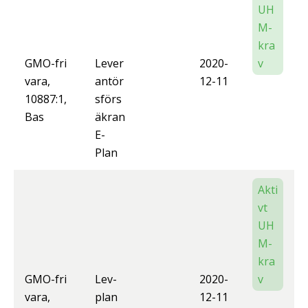
UH
M-
kra
GMO-fri
Lever
2020-
v
vara,
antör
12-11
10887:1,
sförs
Bas
äkran
E-
Plan
Akti
vt
UH
M-
kra
GMO-fri
Lev-
2020-
v
vara,
plan
12-11