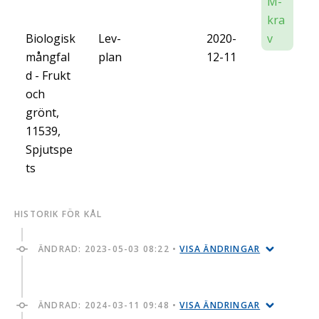
M-
kra
Biologisk
Lev-
2020-
v
mångfal
plan
12-11
d - Frukt
och
grönt,
11539,
Spjutspe
ts
HISTORIK FÖR KÅL
ÄNDRAD:
2023-05-03 08:22
•
VISA ÄNDRINGAR
ÄNDRAD:
2024-03-11 09:48
•
VISA ÄNDRINGAR