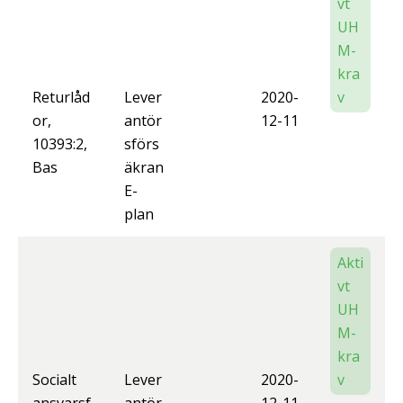
vt
UH
M-
kra
Returlåd
Lever
2020-
v
or,
antör
12-11
10393:2,
sförs
Bas
äkran
E-
plan
Akti
vt
UH
M-
kra
Socialt
Lever
2020-
v