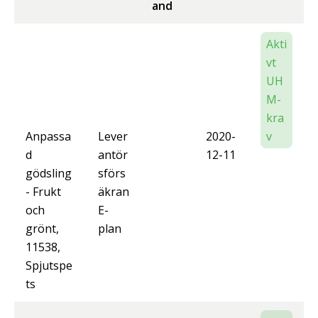
and
Akti
vt
UH
M-
kra
Anpassa
Lever
2020-
v
d
antör
12-11
gödsling
sförs
- Frukt
äkran
och
E-
grönt,
plan
11538,
Spjutspe
ts