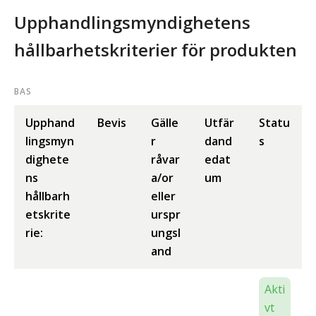
Upphandlingsmyndighetens
hållbarhetskriterier för produkten
BAS
Upphand
Bevis
Gälle
Utfär
Statu
lingsmyn
r
dand
s
dighete
råvar
edat
ns
a/or
um
hållbarh
eller
etskrite
urspr
rie:
ungsl
and
Akti
vt