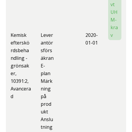
vt
UH
M-
kra
Kemisk
Lever
2020-
v
efterskö
antör
01-01
rdsbeha
sförs
ndling -
äkran
grönsak
E-
er,
plan
10391:2,
Märk
Avancera
ning
d
på
prod
ukt
Anslu
tning