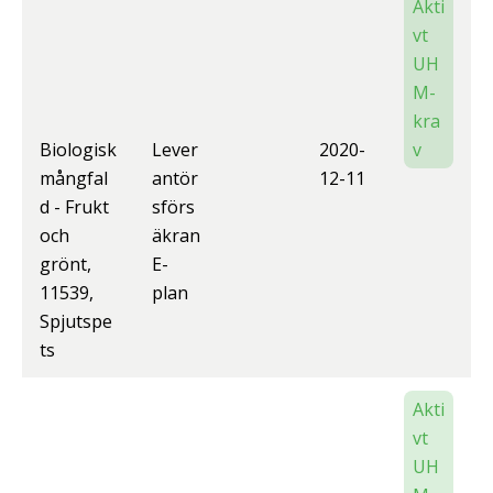
Akti
vt
UH
M-
kra
Biologisk
Lever
2020-
v
mångfal
antör
12-11
d - Frukt
sförs
och
äkran
grönt,
E-
11539,
plan
Spjutspe
ts
Akti
vt
UH