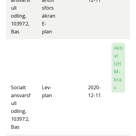
ansvarsf
antör
12-11
ull
sförs
odling,
äkran
10397:2,
E-
Bas
plan
Akti
vt
UH
M-
kra
Socialt
Lev-
2020-
v
ansvarsf
plan
12-11
ull
odling,
10397:2,
Bas