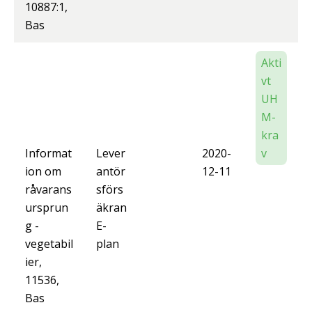
10887:1,
Bas
Akti
vt
UH
M-
kra
Informat
Lever
2020-
v
ion om
antör
12-11
råvarans
sförs
ursprun
äkran
g -
E-
vegetabil
plan
ier,
11536,
Bas