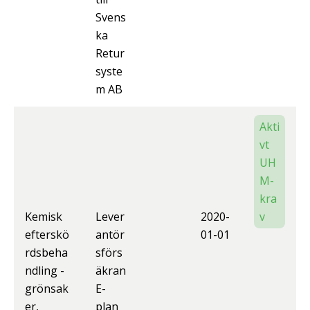
Svens
ka
Retur
syste
m AB
Akti
vt
UH
M-
kra
Kemisk
Lever
2020-
v
efterskö
antör
01-01
rdsbeha
sförs
ndling -
äkran
grönsak
E-
er,
plan