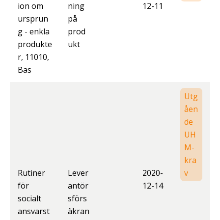
ion om
ning
12-11
ursprun
på
g - enkla
prod
produkte
ukt
r, 11010,
Bas
Utg
åen
de
UH
M-
kra
Rutiner
Lever
2020-
v
för
antör
12-14
socialt
sförs
ansvarst
äkran