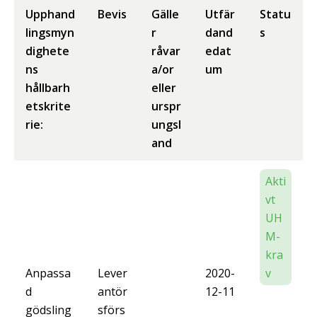
Upphand
Bevis
Gälle
Utfär
Statu
lingsmyn
r
dand
s
dighete
råvar
edat
ns
a/or
um
hållbarh
eller
etskrite
urspr
rie:
ungsl
and
Akti
vt
UH
M-
kra
Anpassa
Lever
2020-
v
d
antör
12-11
gödsling
sförs