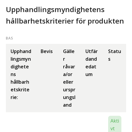
Upphandlingsmyndighetens
hållbarhetskriterier för produkten
BAS
Upphand
Bevis
Gälle
Utfär
Statu
lingsmyn
r
dand
s
dighete
råvar
edat
ns
a/or
um
hållbarh
eller
etskrite
urspr
rie:
ungsl
and
Akti
vt