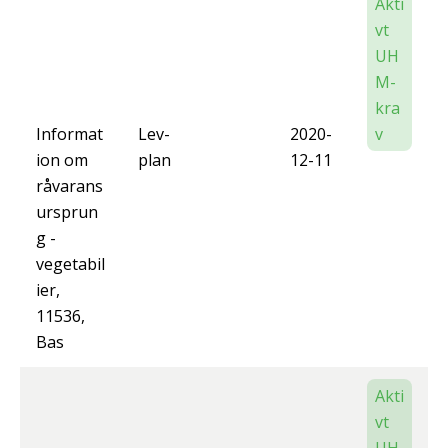
Akti
vt
UH
M-
kra
Informat
Lev-
2020-
v
ion om
plan
12-11
råvarans
ursprun
g -
vegetabil
ier,
11536,
Bas
Akti
vt