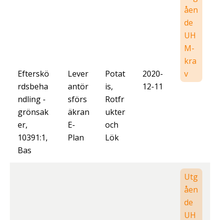
åen
de
UH
M-
kra
Efterskö
Lever
Potat
2020-
v
rdsbeha
antör
is,
12-11
ndling -
sförs
Rotfr
grönsak
äkran
ukter
er,
E-
och
10391:1,
Plan
Lök
Bas
Utg
åen
de
UH