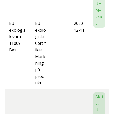
UH
M-
kra
EU-
EU-
2020-
v
ekologis
ekolo
12-11
k vara,
giskt
11009,
Certif
Bas
ikat
Märk
ning
på
prod
ukt
Akti
vt
UH