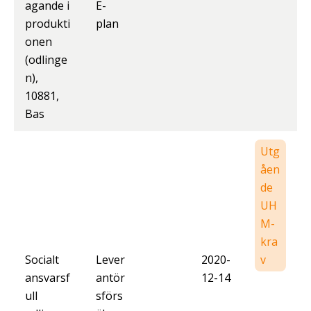
agande i
E-
produkti
plan
onen
(odlinge
n),
10881,
Bas
Utg
åen
de
UH
M-
kra
Socialt
Lever
2020-
v
ansvarsf
antör
12-14
ull
sförs