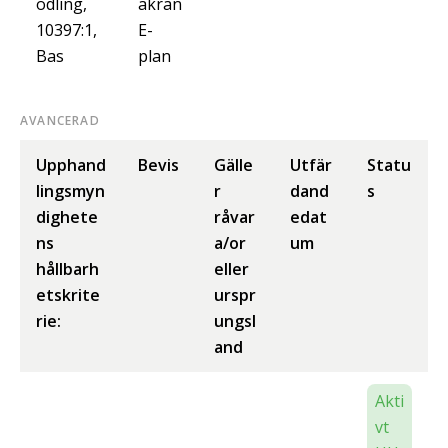
odling,
äkran
10397:1,
E-
Bas
plan
AVANCERAD
Upphand
Bevis
Gälle
Utfär
Statu
lingsmyn
r
dand
s
dighete
råvar
edat
ns
a/or
um
hållbarh
eller
etskrite
urspr
rie:
ungsl
and
Akti
vt