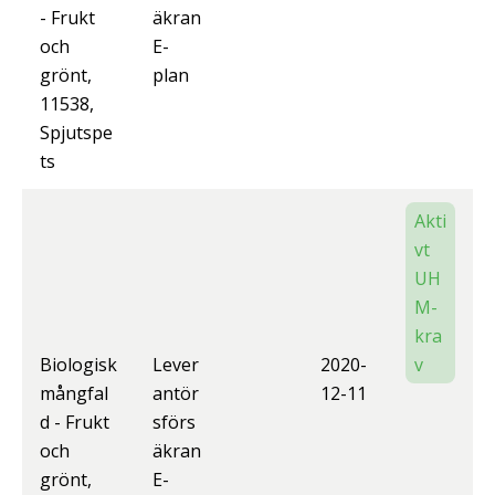
- Frukt
äkran
och
E-
grönt,
plan
11538,
Spjutspe
ts
Akti
vt
UH
M-
kra
Biologisk
Lever
2020-
v
mångfal
antör
12-11
d - Frukt
sförs
och
äkran
grönt,
E-