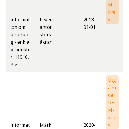
M-
kra
Informat
Lever
2018-
v
ion om
antör
01-01
ursprun
sförs
g - enkla
äkran
produkte
r, 11010,
Bas
Utg
åen
de
UH
M-
kra
Informat
Märk
2020-
v