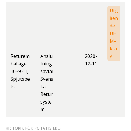
Utg
åen
de
UH
M-
kra
Returem
Anslu
2020-
v
ballage,
tning
12-11
10393:1,
savtal
Spjutspe
Svens
ts
ka
Retur
syste
m
HISTORIK FÖR POTATIS EKO