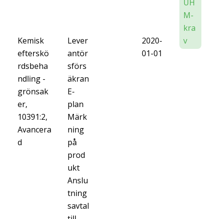
UH
M-
kra
Kemisk
Lever
2020-
v
efterskö
antör
01-01
rdsbeha
sförs
ndling -
äkran
grönsak
E-
er,
plan
10391:2,
Märk
Avancera
ning
d
på
prod
ukt
Anslu
tning
savtal
till