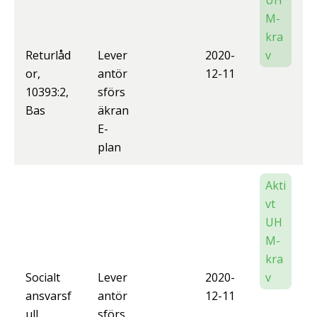
UH
M-
kra
Returlåd
Lever
2020-
v
or,
antör
12-11
10393:2,
sförs
Bas
äkran
E-
plan
Akti
vt
UH
M-
kra
Socialt
Lever
2020-
v
ansvarsf
antör
12-11
ull
sförs