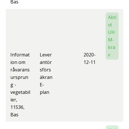
Bas
Akti
vt
UH
M-
kra
Informat
Lever
2020-
v
ion om
antör
12-11
råvarans
sförs
ursprun
äkran
g -
E-
vegetabil
plan
ier,
11536,
Bas