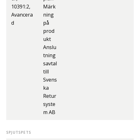
10391:2,
Märk
Avancera
ning
d
på
prod
ukt
Anslu
tning
savtal
till
Svens
ka
Retur
syste
m AB
SPJUTSPETS