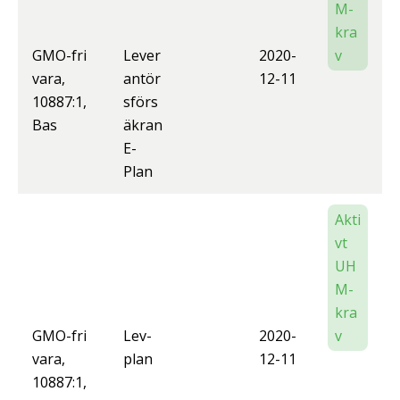
M-
kra
GMO-fri
Lever
2020-
v
vara,
antör
12-11
10887:1,
sförs
Bas
äkran
E-
Plan
Akti
vt
UH
M-
kra
GMO-fri
Lev-
2020-
v
vara,
plan
12-11
10887:1,