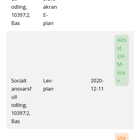
odling,
äkran
10397:2,
E-
Bas
plan
Akti
vt
UH
M-
kra
Socialt
Lev-
2020-
v
ansvarsf
plan
12-11
ull
odling,
10397:2,
Bas
Utg