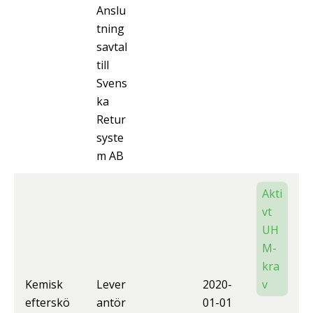
Anslu
tning
savtal
till
Svens
ka
Retur
syste
m AB
Akti
vt
UH
M-
kra
Kemisk
Lever
2020-
v
efterskö
antör
01-01