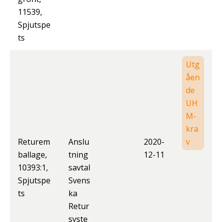
11539,
Spjutspe
ts
Utg
åen
de
UH
M-
kra
Returem
Anslu
2020-
v
ballage,
tning
12-11
10393:1,
savtal
Spjutspe
Svens
ts
ka
Retur
syste