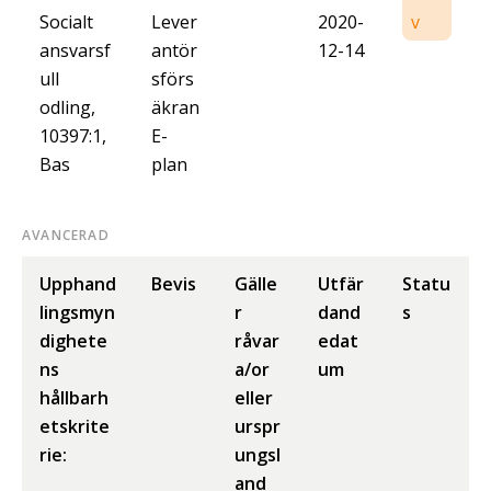
Socialt
Lever
2020-
v
ansvarsf
antör
12-14
ull
sförs
odling,
äkran
10397:1,
E-
Bas
plan
AVANCERAD
Upphand
Bevis
Gälle
Utfär
Statu
lingsmyn
r
dand
s
dighete
råvar
edat
ns
a/or
um
hållbarh
eller
etskrite
urspr
rie:
ungsl
and