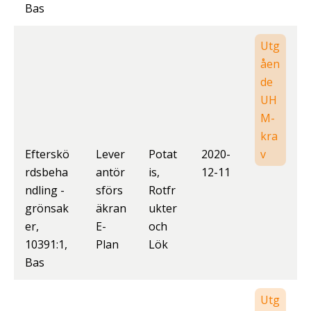
Bas
Utg
åen
de
UH
M-
kra
Efterskö
Lever
Potat
2020-
v
rdsbeha
antör
is,
12-11
ndling -
sförs
Rotfr
grönsak
äkran
ukter
er,
E-
och
10391:1,
Plan
Lök
Bas
Utg