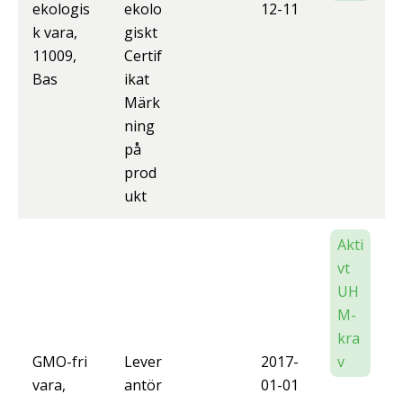
ekologis
ekolo
12-11
k vara,
giskt
11009,
Certif
Bas
ikat
Märk
ning
på
prod
ukt
Akti
vt
UH
M-
kra
GMO-fri
Lever
2017-
v
vara,
antör
01-01