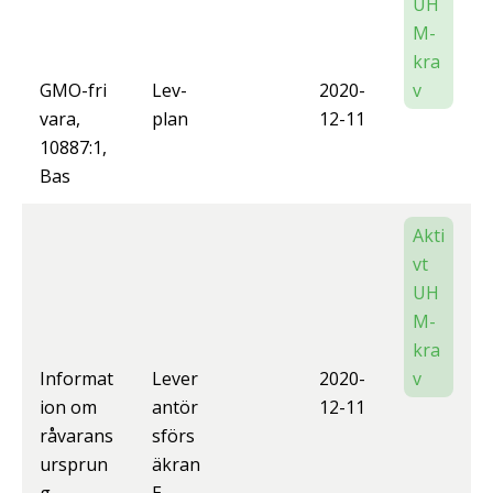
UH
M-
kra
GMO-fri
Lev-
2020-
v
vara,
plan
12-11
10887:1,
Bas
Akti
vt
UH
M-
kra
Informat
Lever
2020-
v
ion om
antör
12-11
råvarans
sförs
ursprun
äkran