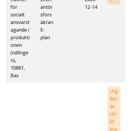
för
antör
12-14
socialt
sförs
ansvarst
äkran
agande i
E-
produkti
plan
onen
(odlinge
n),
10881,
Bas
Utg
åen
de
UH
M-
kra