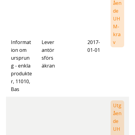
åen
de
UH
M-
kra
Informat
Lever
2017-
v
ion om
antör
01-01
ursprun
sförs
g - enkla
äkran
produkte
r, 11010,
Bas
Utg
åen
de
UH