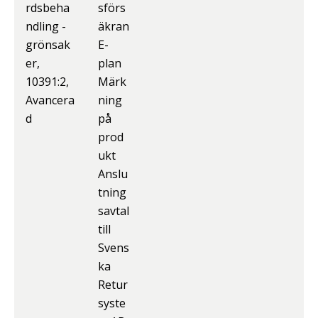
rdsbeha
sförs
ndling -
äkran
grönsak
E-
er,
plan
10391:2,
Märk
Avancera
ning
d
på
prod
ukt
Anslu
tning
savtal
till
Svens
ka
Retur
syste