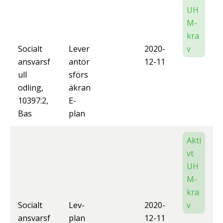
UH
M-
kra
Socialt
Lever
2020-
v
ansvarsf
antör
12-11
ull
sförs
odling,
äkran
10397:2,
E-
Bas
plan
Akti
vt
UH
M-
kra
Socialt
Lev-
2020-
v
ansvarsf
plan
12-11