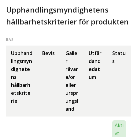
Upphandlingsmyndighetens
hållbarhetskriterier för produkten
BAS
Upphand
Bevis
Gälle
Utfär
Statu
lingsmyn
r
dand
s
dighete
råvar
edat
ns
a/or
um
hållbarh
eller
etskrite
urspr
rie:
ungsl
and
Akti
vt