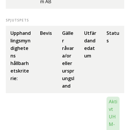
m AB
SPJUTSPETS
Upphand
Bevis
Gälle
Utfär
Statu
lingsmyn
r
dand
s
dighete
råvar
edat
ns
a/or
um
hållbarh
eller
etskrite
urspr
rie:
ungsl
and
Akti
vt
UH
M-