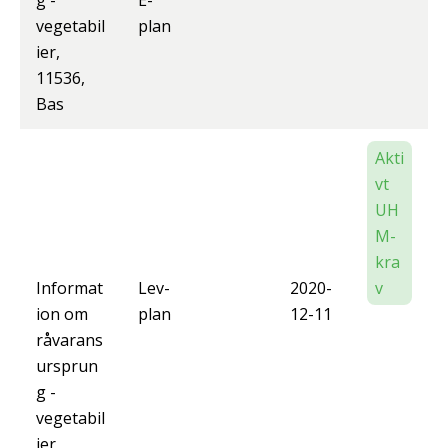
g -
E-
vegetabil
plan
ier,
11536,
Bas
Akti
vt
UH
M-
kra
Informat
Lev-
2020-
v
ion om
plan
12-11
råvarans
ursprun
g -
vegetabil
ier,