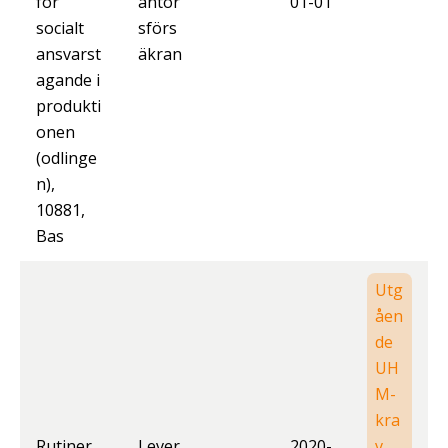
för
antör
01-01
socialt
sförs
ansvarst
äkran
agande i
produkti
onen
(odlinge
n),
10881,
Bas
Utg
åen
de
UH
M-
kra
Rutiner
Lever
2020-
v