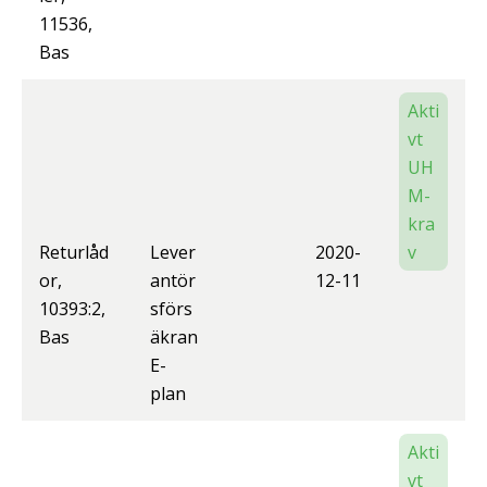
11536,
Bas
Akti
vt
UH
M-
kra
Returlåd
Lever
2020-
v
or,
antör
12-11
10393:2,
sförs
Bas
äkran
E-
plan
Akti
vt