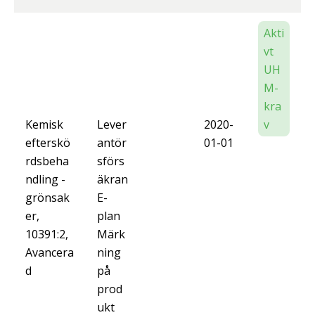
Akti
vt
UH
M-
kra
Kemisk
Lever
2020-
v
efterskö
antör
01-01
rdsbeha
sförs
ndling -
äkran
grönsak
E-
er,
plan
10391:2,
Märk
Avancera
ning
d
på
prod
ukt