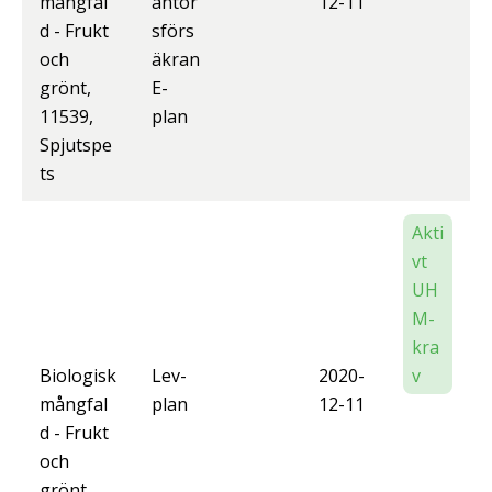
mångfal
antör
12-11
d - Frukt
sförs
och
äkran
grönt,
E-
11539,
plan
Spjutspe
ts
Akti
vt
UH
M-
kra
Biologisk
Lev-
2020-
v
mångfal
plan
12-11
d - Frukt
och
grönt,