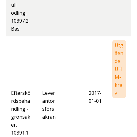
ull
odling,
10397:2,
Bas
Utg
åen
de
UH
M-
kra
Efterskö
Lever
2017-
v
rdsbeha
antör
01-01
ndling -
sförs
grönsak
äkran
er,
10391:1,