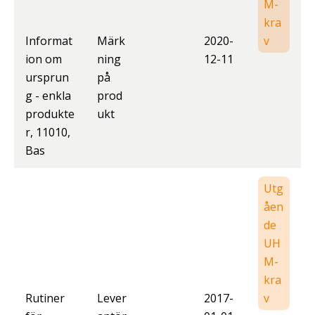
M-
kra
Informat
Märk
2020-
v
ion om
ning
12-11
ursprun
på
g - enkla
prod
produkte
ukt
r, 11010,
Bas
Utg
åen
de
UH
M-
kra
Rutiner
Lever
2017-
v