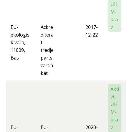
UH
M-
kra
EU-
Ackre
2017-
v
ekologis
ditera
12-22
k vara,
t
11009,
tredje
Bas
parts
certifi
kat
Akti
vt
UH
M-
kra
EU-
EU-
2020-
v