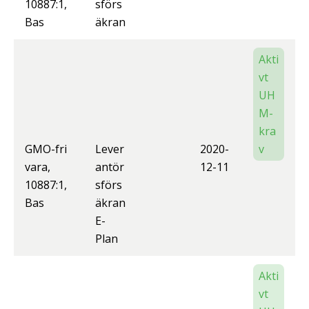
10887:1,
sförs
Bas
äkran
Akti
vt
UH
M-
kra
GMO-fri
Lever
2020-
v
vara,
antör
12-11
10887:1,
sförs
Bas
äkran
E-
Plan
Akti
vt