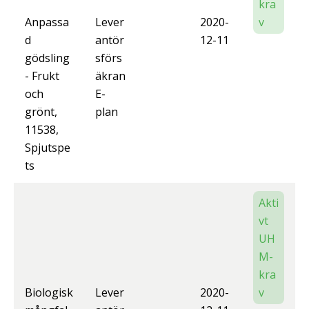
kra
Anpassa
Lever
2020-
v
d
antör
12-11
gödsling
sförs
- Frukt
äkran
och
E-
grönt,
plan
11538,
Spjutspe
ts
Akti
vt
UH
M-
kra
Biologisk
Lever
2020-
v