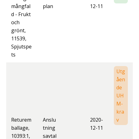
mångfal
plan
12-11
d - Frukt
och
grönt,
11539,
Spjutspe
ts
Utg
åen
de
UH
M-
kra
Returem
Anslu
2020-
v
ballage,
tning
12-11
10393:1,
savtal