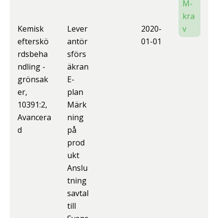
M-
kra
Kemisk
Lever
2020-
v
efterskö
antör
01-01
rdsbeha
sförs
ndling -
äkran
grönsak
E-
er,
plan
10391:2,
Märk
Avancera
ning
d
på
prod
ukt
Anslu
tning
savtal
till