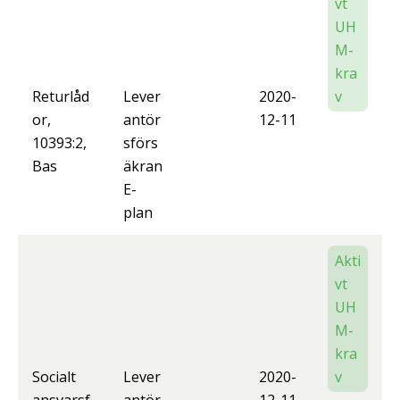
vt
UH
M-
kra
Returlåd
Lever
2020-
v
or,
antör
12-11
10393:2,
sförs
Bas
äkran
E-
plan
Akti
vt
UH
M-
kra
Socialt
Lever
2020-
v