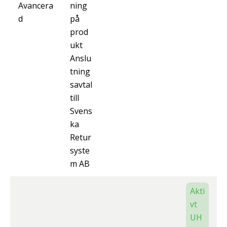
Avancera
ning
d
på
prod
ukt
Anslu
tning
savtal
till
Svens
ka
Retur
syste
m AB
Akti
vt
UH