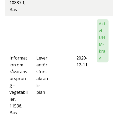
10887:1,
Bas
Akti
vt
UH
M-
kra
Informat
Lever
2020-
v
ion om
antör
12-11
råvarans
sförs
ursprun
äkran
g -
E-
vegetabil
plan
ier,
11536,
Bas