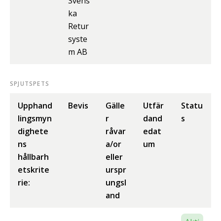
Svens
ka
Retur
syste
m AB
SPJUTSPETS
Upphand
Bevis
Gälle
Utfär
Statu
lingsmyn
r
dand
s
dighete
råvar
edat
ns
a/or
um
hållbarh
eller
etskrite
urspr
rie:
ungsl
and