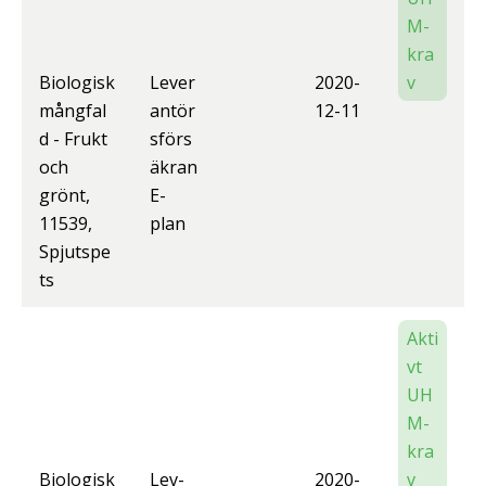
M-
kra
Biologisk
Lever
2020-
v
mångfal
antör
12-11
d - Frukt
sförs
och
äkran
grönt,
E-
11539,
plan
Spjutspe
ts
Akti
vt
UH
M-
kra
Biologisk
Lev-
2020-
v