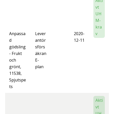
Akti
vt
UH
M-
kra
Anpassa
Lever
2020-
v
d
antör
12-11
gödsling
sförs
- Frukt
äkran
och
E-
grönt,
plan
11538,
Spjutspe
ts
Akti
vt
UH