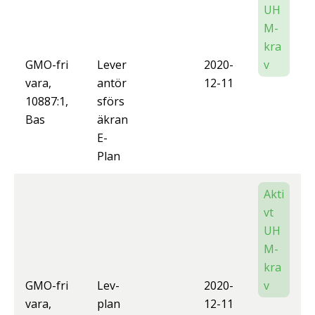
UH
M-
kra
GMO-fri
Lever
2020-
v
vara,
antör
12-11
10887:1,
sförs
Bas
äkran
E-
Plan
Akti
vt
UH
M-
kra
GMO-fri
Lev-
2020-
v
vara,
plan
12-11