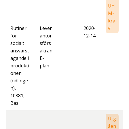
UH
M-
kra
Rutiner
Lever
2020-
v
för
antör
12-14
socialt
sförs
ansvarst
äkran
agande i
E-
produkti
plan
onen
(odlinge
n),
10881,
Bas
Utg
åen