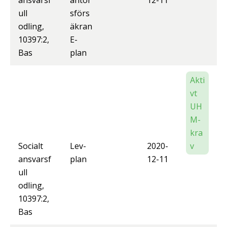
ansvarsf
antör
12-11
ull
sförs
odling,
äkran
10397:2,
E-
Bas
plan
Akti
vt
UH
M-
kra
Socialt
Lev-
2020-
v
ansvarsf
plan
12-11
ull
odling,
10397:2,
Bas