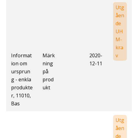
Utg
åen
de
UH
M-
kra
Informat
Märk
2020-
v
ion om
ning
12-11
ursprun
på
g - enkla
prod
produkte
ukt
r, 11010,
Bas
Utg
åen
de