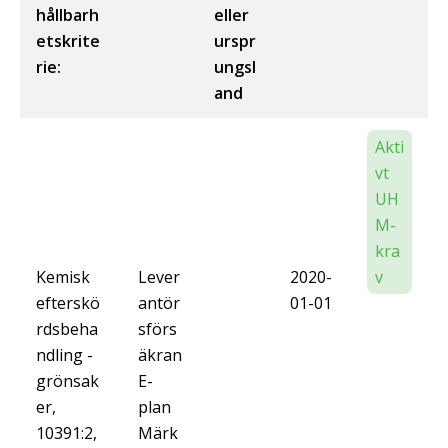
hållbarh
eller
etskrite
urspr
rie:
ungsl
and
Akti
vt
UH
M-
kra
Kemisk
Lever
2020-
v
efterskö
antör
01-01
rdsbeha
sförs
ndling -
äkran
grönsak
E-
er,
plan
10391:2,
Märk