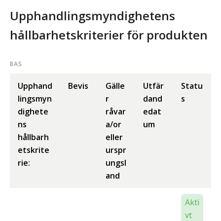
Upphandlingsmyndighetens
hållbarhetskriterier för produkten
BAS
Upphand
Bevis
Gälle
Utfär
Statu
lingsmyn
r
dand
s
dighete
råvar
edat
ns
a/or
um
hållbarh
eller
etskrite
urspr
rie:
ungsl
and
Akti
vt