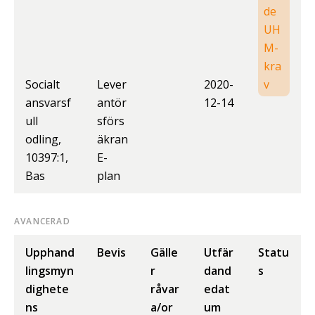
de
UH
M-
kra
Socialt
Lever
2020-
v
ansvarsf
antör
12-14
ull
sförs
odling,
äkran
10397:1,
E-
Bas
plan
AVANCERAD
Upphand
Bevis
Gälle
Utfär
Statu
lingsmyn
r
dand
s
dighete
råvar
edat
ns
a/or
um