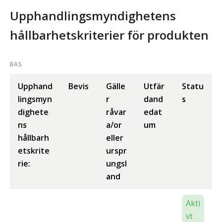
Upphandlingsmyndighetens
hållbarhetskriterier för produkten
BAS
Upphand
Bevis
Gälle
Utfär
Statu
lingsmyn
r
dand
s
dighete
råvar
edat
ns
a/or
um
hållbarh
eller
etskrite
urspr
rie:
ungsl
and
Akti
vt