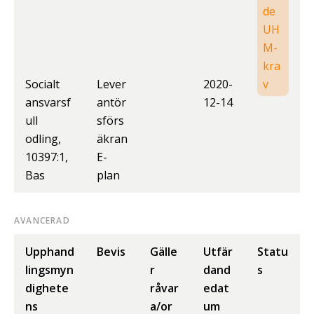
de
UH
M-
kra
Socialt
Lever
2020-
v
ansvarsf
antör
12-14
ull
sförs
odling,
äkran
10397:1,
E-
Bas
plan
AVANCERAD
Upphand
Bevis
Gälle
Utfär
Statu
lingsmyn
r
dand
s
dighete
råvar
edat
ns
a/or
um