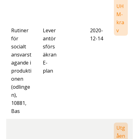
UH
M-
kra
Rutiner
Lever
2020-
v
för
antör
12-14
socialt
sförs
ansvarst
äkran
agande i
E-
produkti
plan
onen
(odlinge
n),
10881,
Bas
Utg
åen