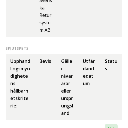
Svens
ka
Retur
syste
m AB
SPJUTSPETS
Upphand
Bevis
Gälle
Utfär
Statu
lingsmyn
r
dand
s
dighete
råvar
edat
ns
a/or
um
hållbarh
eller
etskrite
urspr
rie:
ungsl
and