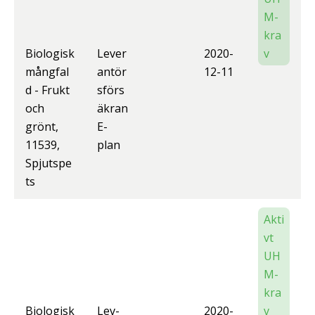
M-
kra
Biologisk
Lever
2020-
v
mångfal
antör
12-11
d - Frukt
sförs
och
äkran
grönt,
E-
11539,
plan
Spjutspe
ts
Akti
vt
UH
M-
kra
Biologisk
Lev-
2020-
v