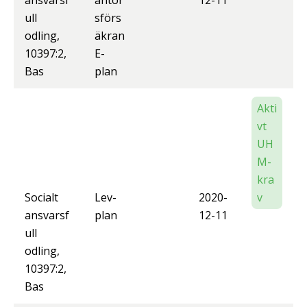
ansvarsf
antör
12-11
ull
sförs
odling,
äkran
10397:2,
E-
Bas
plan
Akti
vt
UH
M-
kra
Socialt
Lev-
2020-
v
ansvarsf
plan
12-11
ull
odling,
10397:2,
Bas