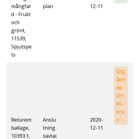
mångfal
plan
12-11
d - Frukt
och
grönt,
11539,
Spjutspe
ts
Utg
åen
de
UH
M-
kra
Returem
Anslu
2020-
v
ballage,
tning
12-11
10393:1,
savtal