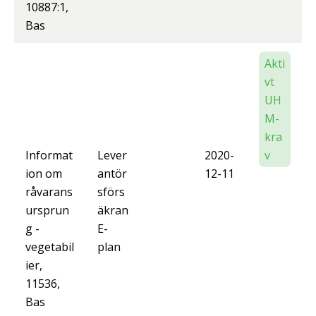
10887:1,
Bas
Akti
vt
UH
M-
kra
Informat
Lever
2020-
v
ion om
antör
12-11
råvarans
sförs
ursprun
äkran
g -
E-
vegetabil
plan
ier,
11536,
Bas