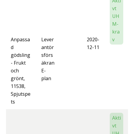
Akti
vt
UH
M-
kra
Anpassa
Lever
2020-
v
d
antör
12-11
gödsling
sförs
- Frukt
äkran
och
E-
grönt,
plan
11538,
Spjutspe
ts
Akti
vt
UH