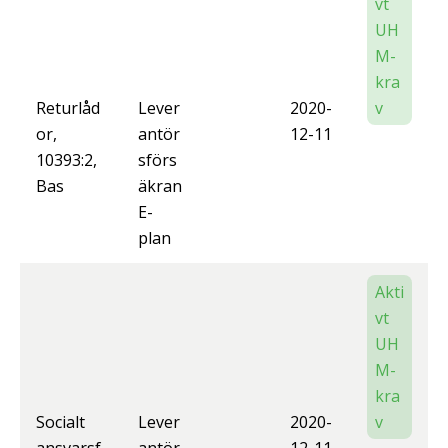
vt
UH
M-
kra
Returlåd
Lever
2020-
v
or,
antör
12-11
10393:2,
sförs
Bas
äkran
E-
plan
Akti
vt
UH
M-
kra
Socialt
Lever
2020-
v