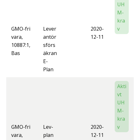
UH
M-
kra
GMO-fri
Lever
2020-
v
vara,
antör
12-11
10887:1,
sförs
Bas
äkran
E-
Plan
Akti
vt
UH
M-
kra
GMO-fri
Lev-
2020-
v
vara,
plan
12-11