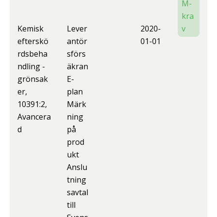
M-
kra
Kemisk
Lever
2020-
v
efterskö
antör
01-01
rdsbeha
sförs
ndling -
äkran
grönsak
E-
er,
plan
10391:2,
Märk
Avancera
ning
d
på
prod
ukt
Anslu
tning
savtal
till