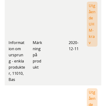
Utg
åen
de
UH
M-
kra
Informat
Märk
2020-
v
ion om
ning
12-11
ursprun
på
g - enkla
prod
produkte
ukt
r, 11010,
Bas
Utg
åen
de