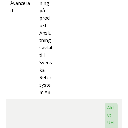
Avancera
ning
d
på
prod
ukt
Anslu
tning
savtal
till
Svens
ka
Retur
syste
m AB
Akti
vt
UH