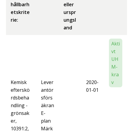
hållbarh
eller
etskrite
urspr
rie:
ungsl
and
Akti
vt
UH
M-
kra
Kemisk
Lever
2020-
v
efterskö
antör
01-01
rdsbeha
sförs
ndling -
äkran
grönsak
E-
er,
plan
10391:2,
Märk