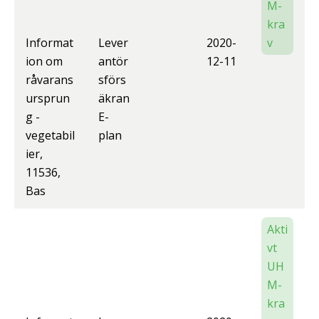
M-
kra
Informat
Lever
2020-
v
ion om
antör
12-11
råvarans
sförs
ursprun
äkran
g -
E-
vegetabil
plan
ier,
11536,
Bas
Akti
vt
UH
M-
kra