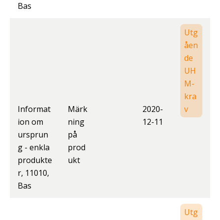
Bas
Utg
åen
de
UH
M-
kra
Informat
Märk
2020-
v
ion om
ning
12-11
ursprun
på
g - enkla
prod
produkte
ukt
r, 11010,
Bas
Utg