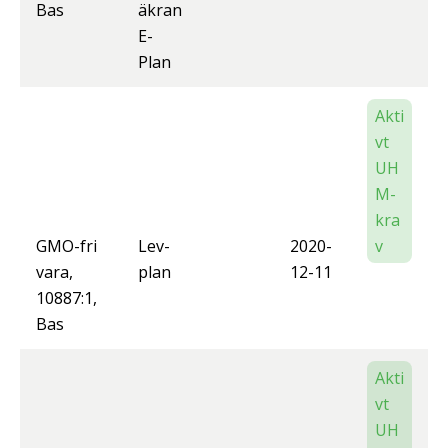
Bas
äkran
E-
Plan
Akti
vt
UH
M-
kra
GMO-fri
Lev-
2020-
v
vara,
plan
12-11
10887:1,
Bas
Akti
vt
UH