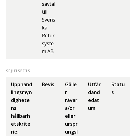
savtal
till
Svens
ka
Retur
syste
m AB
SPJUTSPETS
Upphand
Bevis
Gälle
Utfär
Statu
lingsmyn
r
dand
s
dighete
råvar
edat
ns
a/or
um
hållbarh
eller
etskrite
urspr
rie:
ungsl