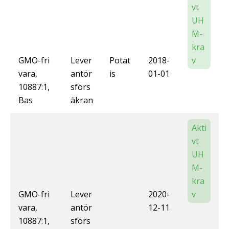
vt
UH
M-
kra
GMO-fri
Lever
Potat
2018-
v
vara,
antör
is
01-01
10887:1,
sförs
Bas
äkran
Akti
vt
UH
M-
kra
GMO-fri
Lever
2020-
v
vara,
antör
12-11
10887:1,
sförs