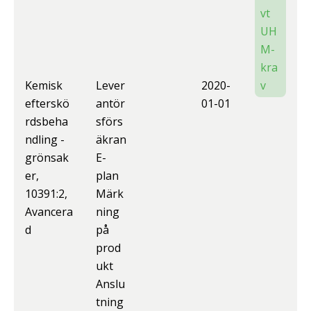
vt
UH
M-
kra
Kemisk
Lever
2020-
v
efterskö
antör
01-01
rdsbeha
sförs
ndling -
äkran
grönsak
E-
er,
plan
10391:2,
Märk
Avancera
ning
d
på
prod
ukt
Anslu
tning