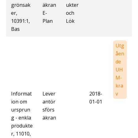
grönsak
äkran
ukter
er,
E-
och
10391:1,
Plan
Lök
Bas
Utg
åen
de
UH
M-
kra
Informat
Lever
2018-
v
ion om
antör
01-01
ursprun
sförs
g - enkla
äkran
produkte
r, 11010,