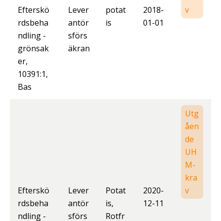
Efterskö
Lever
potat
2018-
v
rdsbeha
antör
is
01-01
ndling -
sförs
grönsak
äkran
er,
10391:1,
Bas
Utg
åen
de
UH
M-
kra
Efterskö
Lever
Potat
2020-
v
rdsbeha
antör
is,
12-11
ndling -
sförs
Rotfr