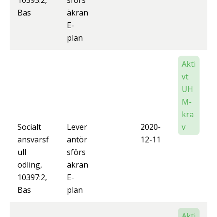
10393:2,
sförs
Bas
äkran
E-
plan
Akti
vt
UH
M-
kra
Socialt
Lever
2020-
v
ansvarsf
antör
12-11
ull
sförs
odling,
äkran
10397:2,
E-
Bas
plan
Akti