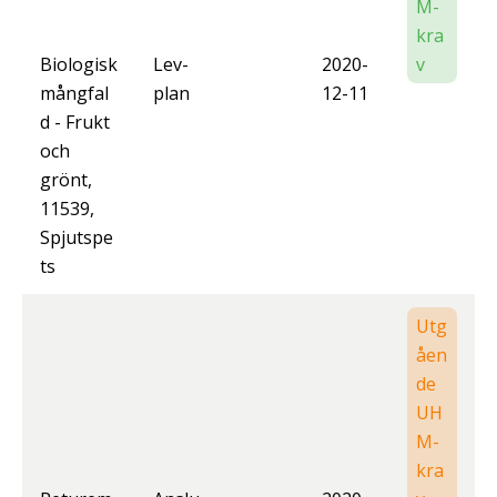
M-
kra
Biologisk
Lev-
2020-
v
mångfal
plan
12-11
d - Frukt
och
grönt,
11539,
Spjutspe
ts
Utg
åen
de
UH
M-
kra