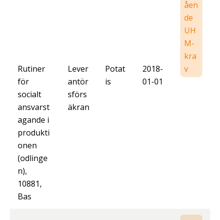
åen
de
UH
M-
kra
Rutiner
Lever
Potat
2018-
v
för
antör
is
01-01
socialt
sförs
ansvarst
äkran
agande i
produkti
onen
(odlinge
n),
10881,
Bas