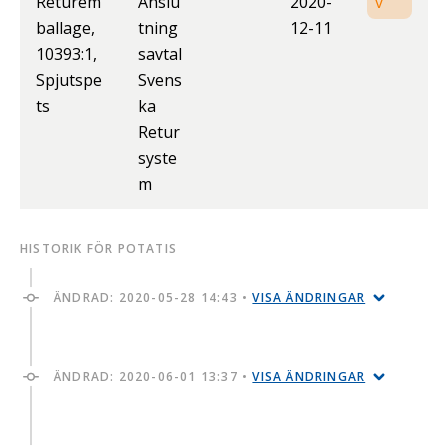
Returem
Anslu
2020-
v
ballage,
tning
12-11
10393:1,
savtal
Spjutspe
Svens
ts
ka
Retur
syste
m
HISTORIK FÖR POTATIS
ÄNDRAD:
2020-05-28 14:43
•
VISA ÄNDRINGAR
ÄNDRAD:
2020-06-01 13:37
•
VISA ÄNDRINGAR