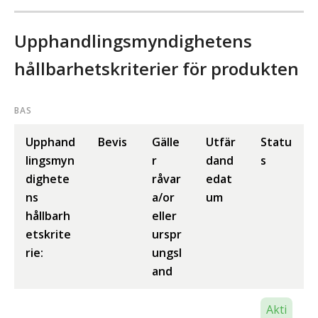
Upphandlingsmyndighetens
hållbarhetskriterier för produkten
BAS
Upphand
Bevis
Gälle
Utfär
Statu
lingsmyn
r
dand
s
dighete
råvar
edat
ns
a/or
um
hållbarh
eller
etskrite
urspr
rie:
ungsl
and
Akti