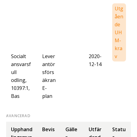
Utg
åen
de
UH
M-
kra
Socialt
Lever
2020-
v
ansvarsf
antör
12-14
ull
sförs
odling,
äkran
10397:1,
E-
Bas
plan
AVANCERAD
Upphand
Bevis
Gälle
Utfär
Statu