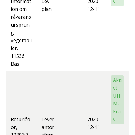
Informat
Lev-
2020-
v
ion om
plan
12-11
råvarans
ursprun
g -
vegetabil
ier,
11536,
Bas
Akti
vt
UH
M-
kra
Returlåd
Lever
2020-
v
or,
antör
12-11