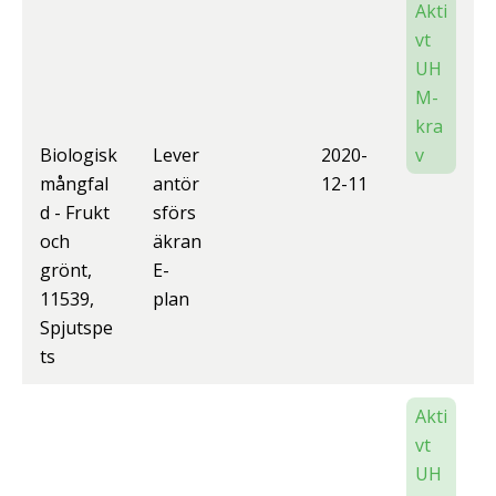
Akti
vt
UH
M-
kra
Biologisk
Lever
2020-
v
mångfal
antör
12-11
d - Frukt
sförs
och
äkran
grönt,
E-
11539,
plan
Spjutspe
ts
Akti
vt
UH