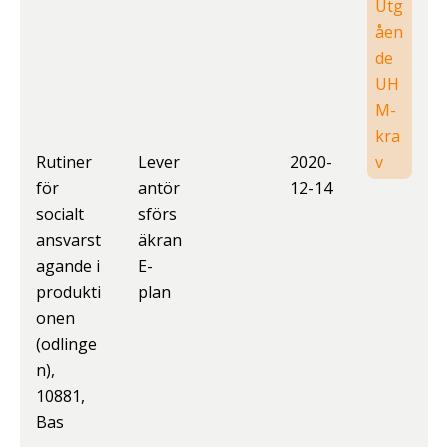
Utg
åen
de
UH
M-
kra
Rutiner
Lever
2020-
v
för
antör
12-14
socialt
sförs
ansvarst
äkran
agande i
E-
produkti
plan
onen
(odlinge
n),
10881,
Bas