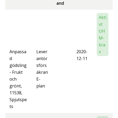
and
Akti
vt
UH
M-
kra
Anpassa
Lever
2020-
v
d
antör
12-11
gödsling
sförs
- Frukt
äkran
och
E-
grönt,
plan
11538,
Spjutspe
ts