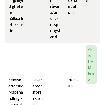
lingsmyn
r
dand
s
dighete
råvar
edat
ns
a/or
um
hållbarh
eller
etskrite
urspr
rie:
ungsl
and
Akti
vt
UH
M-
kra
Kemisk
Lever
2020-
v
efterskö
antör
01-01
rdsbeha
sförs
ndling -
äkran
grönsak
E-