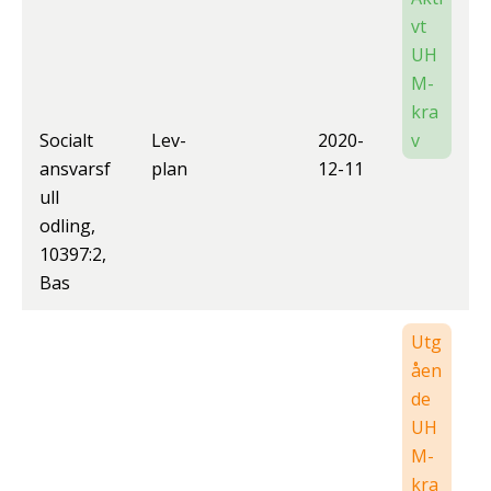
vt
UH
M-
kra
Socialt
Lev-
2020-
v
ansvarsf
plan
12-11
ull
odling,
10397:2,
Bas
Utg
åen
de
UH
M-
kra