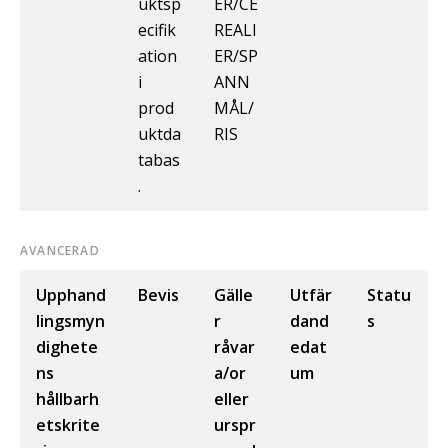
uktsp
ER/CE
ecifik
REALI
ation
ER/SP
i
ANN
prod
MÅL/
uktda
RIS
tabas
.
AVANCERAD
Upphand
Bevis
Gälle
Utfär
Statu
lingsmyn
r
dand
s
dighete
råvar
edat
ns
a/or
um
hållbarh
eller
etskrite
urspr