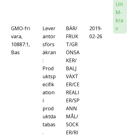
UH
M-
kra
GMO-fri
Lever
BÄR/
2019-
v
vara,
antör
FRUK
02-26
10887:1,
sförs
T/GR
Bas
äkran
ÖNSA
:
KER/
Prod
BALJ
uktsp
VÄXT
ecifik
ER/CE
ation
REALI
i
ER/SP
prod
ANN
uktda
MÅL/
tabas
SOCK
.
ER/RI