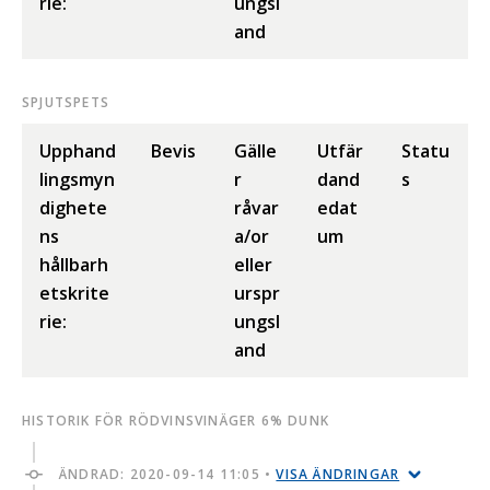
rie:
ungsl
and
SPJUTSPETS
Upphand
Bevis
Gälle
Utfär
Statu
lingsmyn
r
dand
s
dighete
råvar
edat
ns
a/or
um
hållbarh
eller
etskrite
urspr
rie:
ungsl
and
HISTORIK FÖR RÖDVINSVINÄGER 6% DUNK
ÄNDRAD:
2020-09-14 11:05
•
VISA ÄNDRINGAR