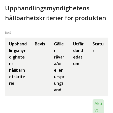
Upphandlingsmyndighetens
hållbarhetskriterier för produkten
BAS
Upphand
Bevis
Gälle
Utfär
Statu
lingsmyn
r
dand
s
dighete
råvar
edat
ns
a/or
um
hållbarh
eller
etskrite
urspr
rie:
ungsl
and
Akti
vt