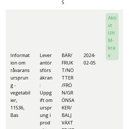
S
Akti
vt
UH
M-
kra
Informat
Lever
BÄR/
2024-
v
ion om
antör
FRUK
02-05
råvarans
sförs
T/NÖ
ursprun
äkran
TTER
g -
:
/FRÖ
vegetabil
Uppg
N/GR
ier,
ift om
ÖNSA
11536,
urspr
KER/
Bas
ung i
BALJ
prod
VÄXT