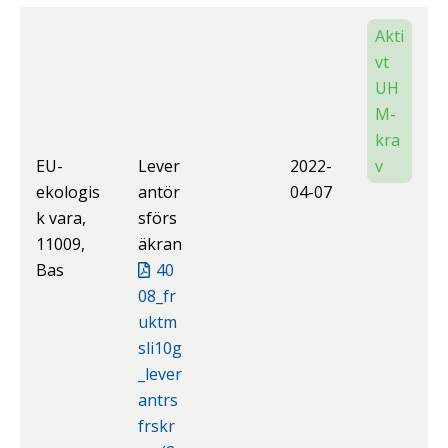
Akti
vt
UH
M-
kra
EU-
Lever
2022-
v
ekologis
antör
04-07
k vara,
sförs
11009,
äkran
Bas
40
08_fr
uktm
sli10g
_lever
antrs
frskr