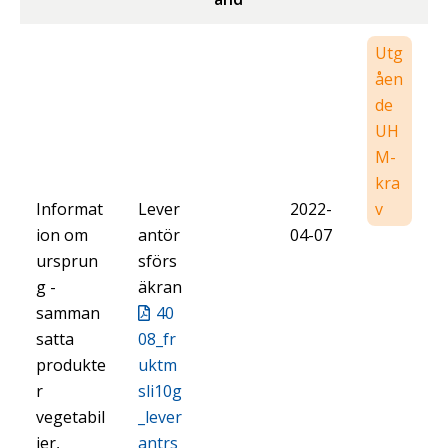
Utg
åen
de
UH
M-
kra
Informat
Lever
2022-
v
ion om
antör
04-07
ursprun
sförs
g -
äkran
samman
40
satta
08_fr
produkte
uktm
r
sli10g
vegetabil
_lever
ier,
antrs