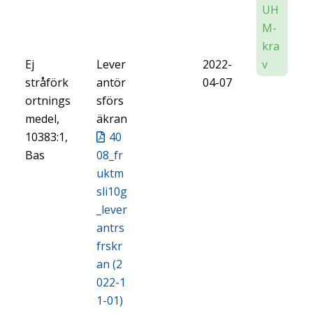
UH
M-
kra
Ej
Lever
2022-
v
stråförk
antör
04-07
ortnings
sförs
medel,
äkran
10383:1,
40
Bas
08_fr
uktm
sli10g
_lever
antrs
frskr
an (2
022-1
1-01)