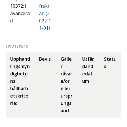
10372:1,
frskr
Avancera
an (2
d
022-1
1-01)
SPJUTSPETS
Upphand
Bevis
Gälle
Utfär
Statu
lingsmyn
r
dand
s
dighete
råvar
edat
ns
a/or
um
hållbarh
eller
etskrite
urspr
rie:
ungsl
and