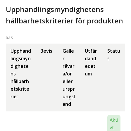
Upphandlingsmyndighetens
hållbarhetskriterier för produkten
BAS
Upphand
Bevis
Gälle
Utfär
Statu
lingsmyn
r
dand
s
dighete
råvar
edat
ns
a/or
um
hållbarh
eller
etskrite
urspr
rie:
ungsl
and
Akti
vt