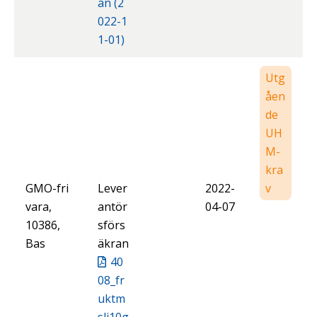
an (2
022-1
1-01)
Utg
åen
de
UH
M-
kra
GMO-fri
Lever
2022-
v
vara,
antör
04-07
10386,
sförs
Bas
äkran
40
08_fr
uktm