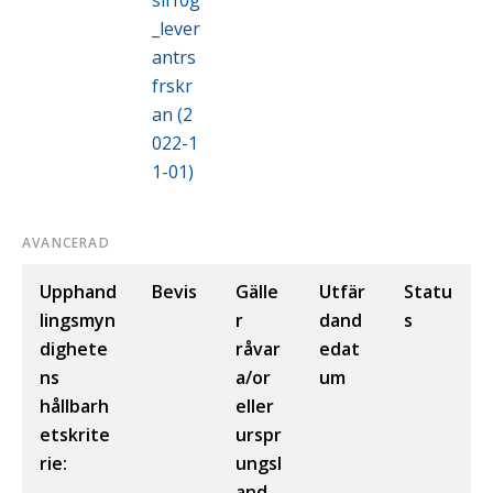
sli10g
_lever
antrs
frskr
an (2
022-1
1-01)
AVANCERAD
Upphand
Bevis
Gälle
Utfär
Statu
lingsmyn
r
dand
s
dighete
råvar
edat
ns
a/or
um
hållbarh
eller
etskrite
urspr
rie:
ungsl
and