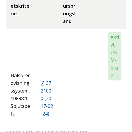
etskrite
urspr
rie:
ungsl
and
Akti
vt
UH
M-
kra
Hälsored
v
ovisning
37
ssystem,
2100
10898:1,
0 (20
Spjutspe
17-02
ts
-24)