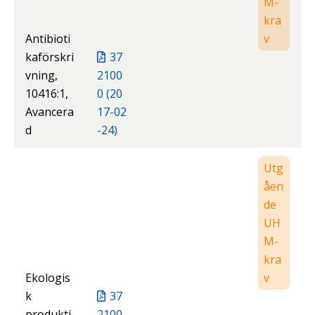
M-
kra
Antibioti
v
kaförskri
37
vning,
2100
10416:1,
0 (20
Avancera
17-02
d
-24)
Utg
åen
de
UH
M-
kra
Ekologis
v
k
37
produkti
2100