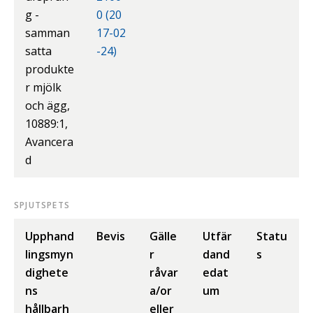
g -
0 (20
samman
17-02
satta
-24)
produkte
r mjölk
och ägg,
10889:1,
Avancera
d
SPJUTSPETS
Upphand
Bevis
Gälle
Utfär
Statu
lingsmyn
r
dand
s
dighete
råvar
edat
ns
a/or
um
hållbarh
eller