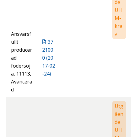
de
UH
M-
kra
Ansvarsf
v
ullt
37
producer
2100
ad
0 (20
fodersoj
17-02
a, 11113,
-24)
Avancera
d
Utg
åen
de
UH