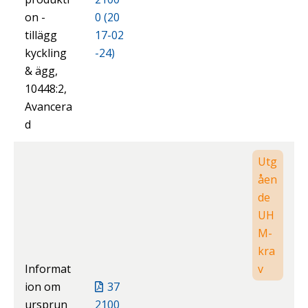
on -
0 (20
tillägg
17-02
kyckling
-24)
& ägg,
10448:2,
Avancera
d
Utg
åen
de
UH
M-
kra
Informat
v
ion om
37
ursprun
2100