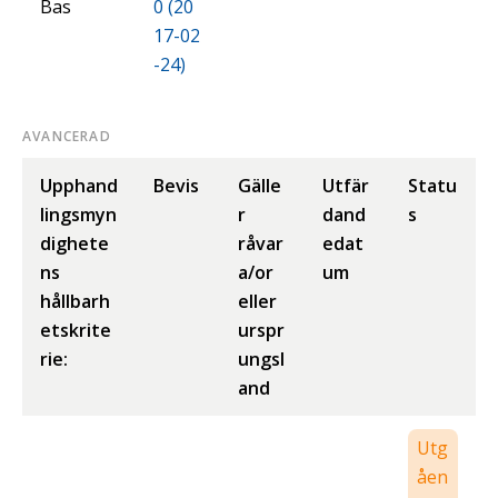
Bas
0 (20
17-02
-24)
AVANCERAD
Upphand
Bevis
Gälle
Utfär
Statu
lingsmyn
r
dand
s
dighete
råvar
edat
ns
a/or
um
hållbarh
eller
etskrite
urspr
rie:
ungsl
and
Utg
åen