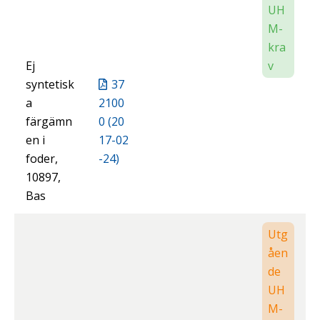
UH
M-
kra
Ej
v
syntetisk
37
a
2100
färgämn
0 (20
en i
17-02
foder,
-24)
10897,
Bas
Utg
åen
de
UH
M-