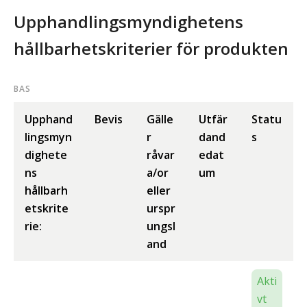
Upphandlingsmyndighetens
hållbarhetskriterier för produkten
BAS
Upphand
Bevis
Gälle
Utfär
Statu
lingsmyn
r
dand
s
dighete
råvar
edat
ns
a/or
um
hållbarh
eller
etskrite
urspr
rie:
ungsl
and
Akti
vt