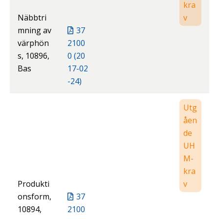
kra
Näbbtri
v
mning av
37
värphön
2100
s, 10896,
0 (20
Bas
17-02
-24)
Utg
åen
de
UH
M-
kra
Produkti
v
onsform,
37
10894,
2100