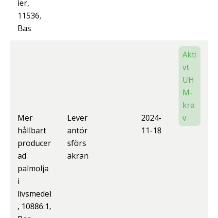
ier,
11536,
Bas
Akti
vt
UH
M-
kra
Mer
Lever
2024-
v
hållbart
antör
11-18
producer
sförs
ad
äkran
palmolja
i
livsmedel
, 10886:1,