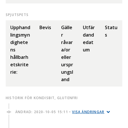
SPJUTSPETS
Upphand
Bevis
Gälle
Utfär
Statu
lingsmyn
r
dand
s
dighete
råvar
edat
ns
a/or
um
hållbarh
eller
etskrite
urspr
rie:
ungsl
and
HISTORIK FÖR KONDISBIT, GLUTENFRI
ÄNDRAD:
2020-10-05 15:11
•
VISA ÄNDRINGAR