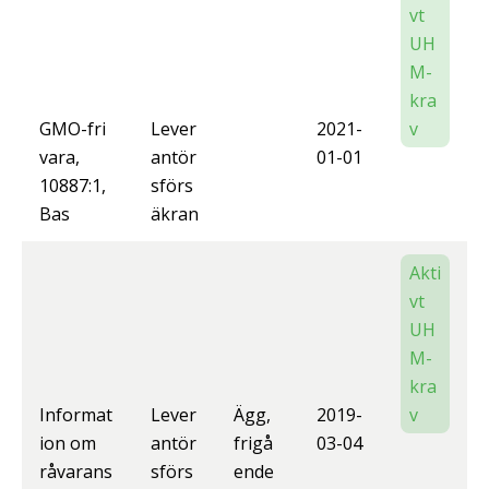
vt
UH
M-
kra
GMO-fri
Lever
2021-
v
vara,
antör
01-01
10887:1,
sförs
Bas
äkran
Akti
vt
UH
M-
kra
Informat
Lever
Ägg,
2019-
v
ion om
antör
frigå
03-04
råvarans
sförs
ende