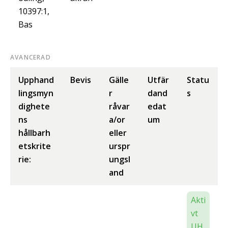
10397:1,
Bas
AVANCERAD
Upphand
Bevis
Gälle
Utfär
Statu
lingsmyn
r
dand
s
dighete
råvar
edat
ns
a/or
um
hållbarh
eller
etskrite
urspr
rie:
ungsl
and
Akti
vt
UH