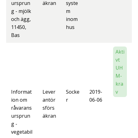
ursprun
äkran
syste
g - mjölk
m
och ägg,
inom
11450,
hus
Bas
Akti
vt
UH
M-
kra
Informat
Lever
Socke
2019-
v
ion om
antör
r
06-06
råvarans
sförs
ursprun
äkran
g -
vegetabil