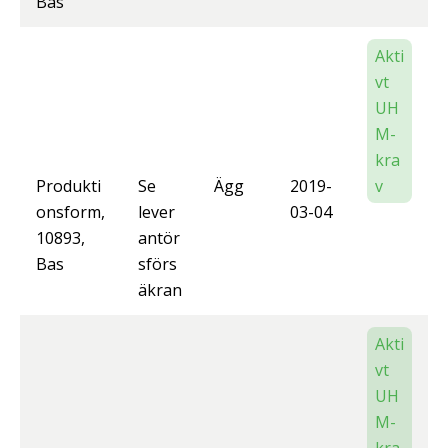
Bas
Akti
vt
UH
M-
kra
Produkti
Se
Ägg
2019-
v
onsform,
lever
03-04
10893,
antör
Bas
sförs
äkran
Akti
vt
UH
M-