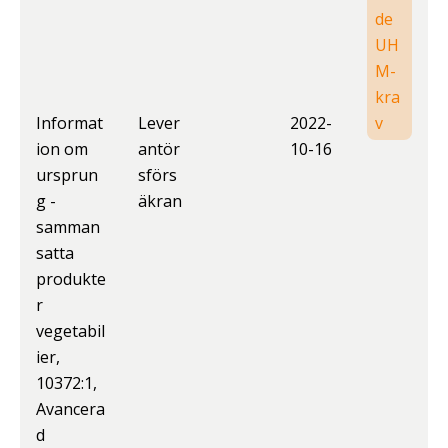
de
UH
M-
kra
Informat
Lever
2022-
v
ion om
antör
10-16
ursprun
sförs
g -
äkran
samman
satta
produkte
r
vegetabil
ier,
10372:1,
Avancera
d