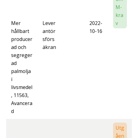
M-
kra
Mer
Lever
2022-
v
hållbart
antör
10-16
producer
sförs
ad och
äkran
segreger
ad
palmolja
i
livsmedel
, 11563,
Avancera
d
Utg
åen