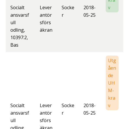
kra
Socialt
Lever
Socke
2018-
v
ansvarsf
antör
r
05-25
ull
sförs
odling,
äkran
10397:2,
Bas
Utg
åen
de
UH
M-
kra
Socialt
Lever
Socke
2018-
v
ansvarsf
antör
r
05-25
ull
sförs
odling,
äkran