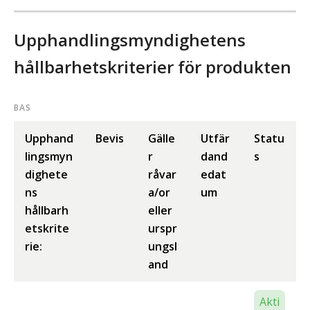
Upphandlingsmyndighetens
hållbarhetskriterier för produkten
BAS
Upphand
Bevis
Gälle
Utfär
Statu
lingsmyn
r
dand
s
dighete
råvar
edat
ns
a/or
um
hållbarh
eller
etskrite
urspr
rie:
ungsl
and
Akti