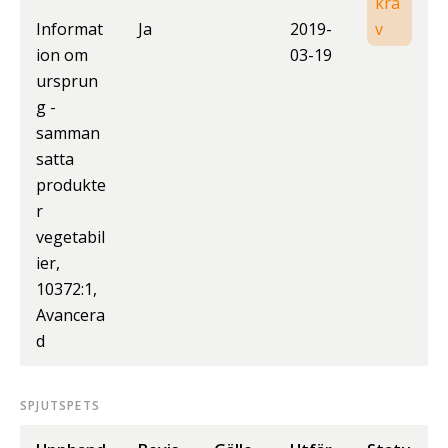
kra
Informat
Ja
2019-
v
ion om
03-19
ursprun
g -
samman
satta
produkte
r
vegetabil
ier,
10372:1,
Avancera
d
SPJUTSPETS