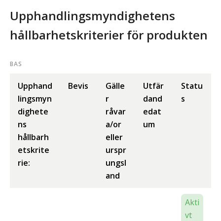
Upphandlingsmyndighetens
hållbarhetskriterier för produkten
BAS
Upphand
Bevis
Gälle
Utfär
Statu
lingsmyn
r
dand
s
dighete
råvar
edat
ns
a/or
um
hållbarh
eller
etskrite
urspr
rie:
ungsl
and
Akti
vt