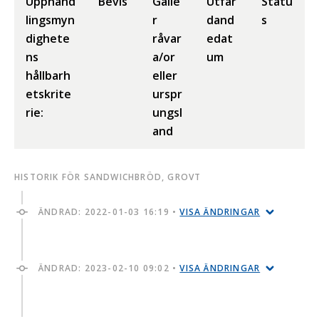
Upphand
Bevis
Gälle
Utfär
Statu
lingsmyn
r
dand
s
dighete
råvar
edat
ns
a/or
um
hållbarh
eller
etskrite
urspr
rie:
ungsl
and
HISTORIK FÖR SANDWICHBRÖD, GROVT
ÄNDRAD:
2022-01-03 16:19
•
VISA ÄNDRINGAR
ÄNDRAD:
2023-02-10 09:02
•
VISA ÄNDRINGAR