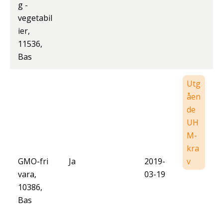
g -
vegetabil
ier,
11536,
Bas
Utg
åen
de
UH
M-
kra
GMO-fri
Ja
2019-
v
vara,
03-19
10386,
Bas