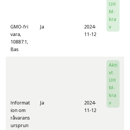
UH
M-
kra
GMO-fri
Ja
2024-
v
vara,
11-12
10887:1,
Bas
Akti
vt
UH
M-
kra
Informat
Ja
2024-
v
ion om
11-12
råvarans
ursprun