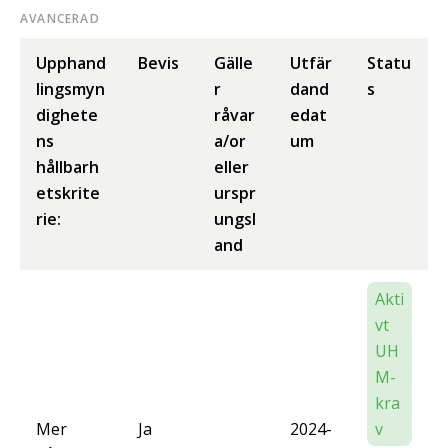
AVANCERAD
Upphand
Bevis
Gälle
Utfär
Statu
lingsmyn
r
dand
s
dighete
råvar
edat
ns
a/or
um
hållbarh
eller
etskrite
urspr
rie:
ungsl
and
Akti
vt
UH
M-
kra
Mer
Ja
2024-
v