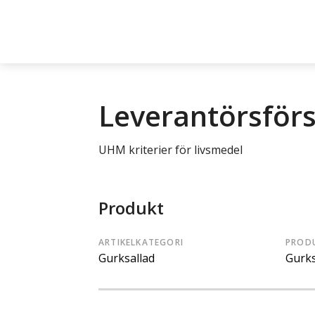
Leverantörsför
UHM kriterier för livsmedel
Produkt
ARTIKELKATEGORI
PROD
Gurksallad
Gurks