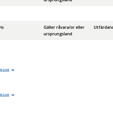
is
Gäller råvara/or eller
Utfärdan
ursprungsland
INGAR
INGAR