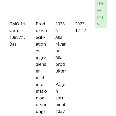
UH
M-
kra
GMO-fri
Prod
1038
2023-
v
vara,
uktsp
6 -
12-27
10887:1,
ecifik
Alla
Bas
ation
råvar
er
or
ingre
Alla
diens
prod
er
ukter
med
i
infor
Påge
matio
n
n om
sorti
urspr
ment.
ungsl
1037