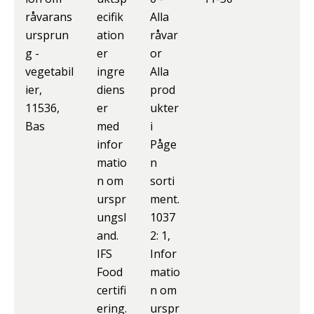
råvarans
ecifik
Alla
ursprun
ation
råvar
g -
er
or
vegetabil
ingre
Alla
ier,
diens
prod
11536,
er
ukter
Bas
med
i
infor
Påge
matio
n
n om
sorti
urspr
ment.
ungsl
1037
and.
2: 1,
IFS
Infor
Food
matio
certifi
n om
ering.
urspr