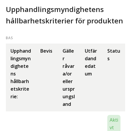
Upphandlingsmyndighetens
hållbarhetskriterier för produkten
BAS
Upphand
Bevis
Gälle
Utfär
Statu
lingsmyn
r
dand
s
dighete
råvar
edat
ns
a/or
um
hållbarh
eller
etskrite
urspr
rie:
ungsl
and
Akti
vt