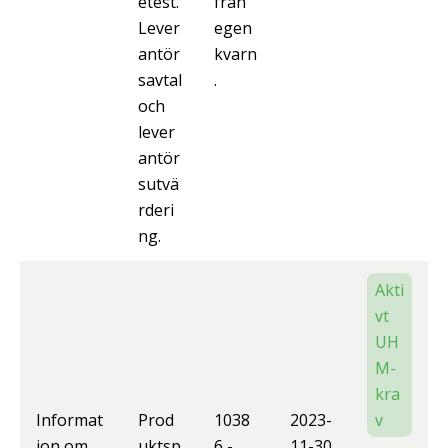
etest.
från
Lever
egen
antör
kvarn
savtal
.
och
lever
antör
sutvä
rderi
ng.
Akti
vt
UH
M-
kra
Informat
Prod
1038
2023-
v
ion om
uktsp
6 -
11-30