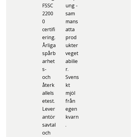
FSSC
ung -
2200
sam
0
mans
certifi
atta
ering.
prod
Årliga
ukter
spårb
veget
arhet
abilie
s-
r.
och
Svens
återk
kt
allels
mjöl
etest.
från
Lever
egen
antör
kvarn
savtal
.
och