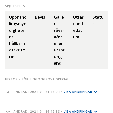
SPJUTSPETS
Upphand
Bevis
Gälle
Utfär
Statu
lingsmyn
r
dand
s
dighete
råvar
edat
ns
a/or
um
hållbarh
eller
etskrite
urspr
rie:
ungsl
and
HISTORIK FÖR LINGONGROVA SPECIAL
ÄNDRAD:
2021-01-21 18:01
•
VISA ÄNDRINGAR
ÄNDRAD:
2021-01-26 15:33
•
VISA ÄNDRINGAR