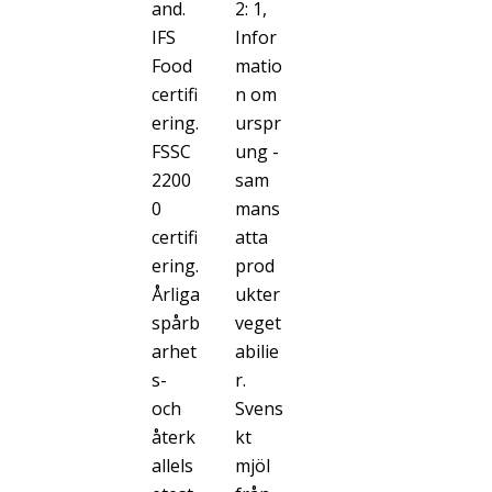
and.
2: 1,
IFS
Infor
Food
matio
certifi
n om
ering.
urspr
FSSC
ung -
2200
sam
0
mans
certifi
atta
ering.
prod
Årliga
ukter
spårb
veget
arhet
abilie
s-
r.
och
Svens
återk
kt
allels
mjöl