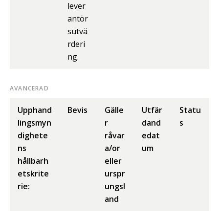
lever
antör
sutvä
rderi
ng.
AVANCERAD
Upphand
Bevis
Gälle
Utfär
Statu
lingsmyn
r
dand
s
dighete
råvar
edat
ns
a/or
um
hållbarh
eller
etskrite
urspr
rie:
ungsl
and