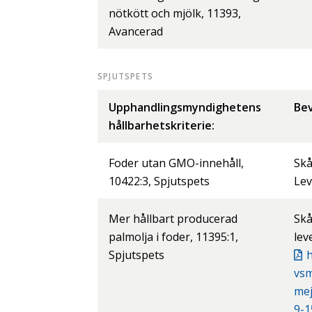
nötkött och mjölk, 11393,
Avancerad
SPJUTSPETS
Upphandlingsmyndighetens
Bev
hållbarhetskriterie:
Foder utan GMO-innehåll,
Skå
10422:3, Spjutspets
Lev
Mer hållbart producerad
Skå
palmolja i foder, 11395:1,
lev
Spjutspets
h
vs
mej
9-1