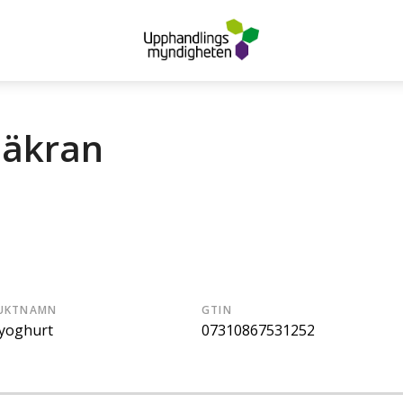
säkran
UKTNAMN
GTIN
tyoghurt
07310867531252