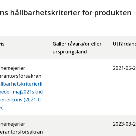
 hållbarhetskriterier för produkten
is
Gäller råvara/or eller
Utfärdan
ursprungsland
nemejerier
2021-05-2
erantörsförsäkran
llbarhetskriterierli
medel_maj2021skne
erierkonv (2021-0
5)
nemejerier
2023-03-2
erantörsförsäkran