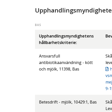
Upphandlingsmyndighetens
BAS
Upphandlingsmyndighetens
Bev
hållbarhetskriterie:
Ansvarsfull
Skå
antibiotikaanvändning - kött
lev
och mjölk, 11398, Bas
h
vs
mej
9-1
Betesdrift - mjölk, 10429:1, Bas
Skå
Lev