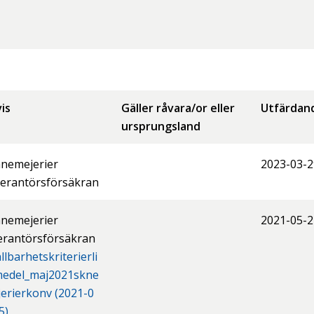
is
Gäller råvara/or eller
Utfärdan
ursprungsland
nemejerier
2023-03-2
erantörsförsäkran
nemejerier
2021-05-2
erantörsförsäkran
llbarhetskriterierli
medel_maj2021skne
erierkonv (2021-0
5)