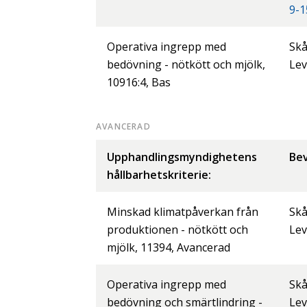
9-1
Operativa ingrepp med
Skå
bedövning - nötkött och mjölk,
Lev
10916:4, Bas
AVANCERAD
Upphandlingsmyndighetens
Bev
hållbarhetskriterie:
Minskad klimatpåverkan från
Skå
produktionen - nötkött och
Lev
mjölk, 11394, Avancerad
Operativa ingrepp med
Skå
bedövning och smärtlindring -
Lev