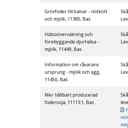
Grovfoder till kalvar - nötkött
Skå
och mjölk, 11385, Bas
Lev
Hälsoövervakning och
Skå
förebyggande djurhälsa -
Lev
mjölk, 11449, Bas
Information om råvarans
Skå
ursprung - mjölk och ägg,
Lev
11450, Bas
Mer hållbart producerad
Skå
fodersoja, 11113:1, Bas
lev
h
vs
mej