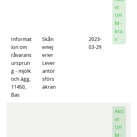
vt
UH
M-
kra
Informat
Skån
2023-
v
ion om
emej
03-29
råvarans
erier
ursprun
Lever
g - mjölk
antör
och ägg,
sförs
11450,
äkran
Bas
Akti
vt
UH
M-