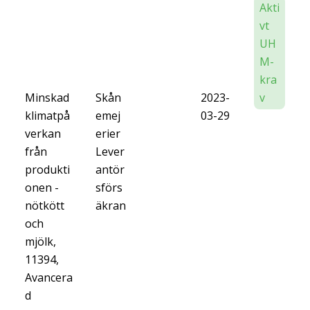
Akti
vt
UH
M-
kra
Minskad
Skån
2023-
v
klimatpå
emej
03-29
verkan
erier
från
Lever
produkti
antör
onen -
sförs
nötkött
äkran
och
mjölk,
11394,
Avancera
d