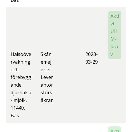
Bas
Akti
vt
UH
M-
kra
Hälsoöve
Skån
2023-
v
rvakning
emej
03-29
och
erier
förebygg
Lever
ande
antör
djurhälsa
sförs
- mjölk,
äkran
11449,
Bas
Akti