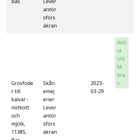
Bas
Lever
antör
sförs
äkran
Akti
vt
UH
M-
kra
Grovfode
Skån
2023-
v
r till
emej
03-29
kalvar -
erier
nötkött
Lever
och
antör
mjölk,
sförs
11385,
äkran