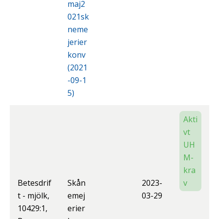
maj2
021sk
neme
jerier
konv
(2021
-09-1
5)
Akti
vt
UH
M-
kra
Betesdrif
Skån
2023-
v
t - mjölk,
emej
03-29
10429:1,
erier