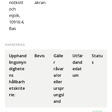
nötkött
äkran
och
mjölk,
10916:4,
Bas
AVANCERAD
Upphand
Bevis
Gälle
Utfär
Statu
lingsmyn
r
dand
s
dighete
råvar
edat
ns
a/or
um
hållbarh
eller
etskrite
urspr
rie:
ungsl
and