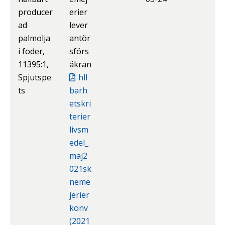
producer
erier
ad
lever
palmolja
antör
i foder,
sförs
11395:1,
äkran
Spjutspe
hll
ts
barh
etskri
terier
livsm
edel_
maj2
021sk
neme
jerier
konv
(2021