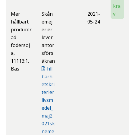
kra
Mer
Skån
2021-
v
hållbart
emej
05-24
producer
erier
ad
lever
fodersoj
antör
a,
sförs
11113:1,
äkran
Bas
hll
barh
etskri
terier
livsm
edel_
maj2
021sk
neme