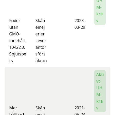
UH
M-
kra
Foder
Skån
2023-
v
utan
emej
03-29
GMO-
erier
innehåll,
Lever
10422:3,
antör
Spjutspe
sförs
ts
äkran
Akti
vt
UH
M-
kra
Mer
Skån
2021-
v
hållbart
emej
05-24