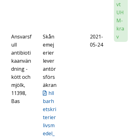
vt
UH
M-
kra
Ansvarsf
Skån
2021-
v
ull
emej
05-24
antibioti
erier
kaanvän
lever
dning -
antör
kött och
sförs
mjölk,
äkran
11398,
hll
Bas
barh
etskri
terier
livsm
edel_