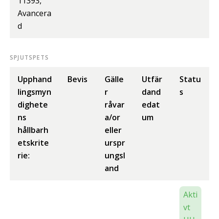
11393,
Avancera
d
SPJUTSPETS
Upphand
Bevis
Gälle
Utfär
Statu
lingsmyn
r
dand
s
dighete
råvar
edat
ns
a/or
um
hållbarh
eller
etskrite
urspr
rie:
ungsl
and
Akti
vt