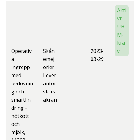
Akti
vt
UH
M-
kra
Operativ
Skån
2023-
v
a
emej
03-29
ingrepp
erier
med
Lever
bedövnin
antör
g och
sförs
smärtlin
äkran
dring -
nötkött
och
mjölk,