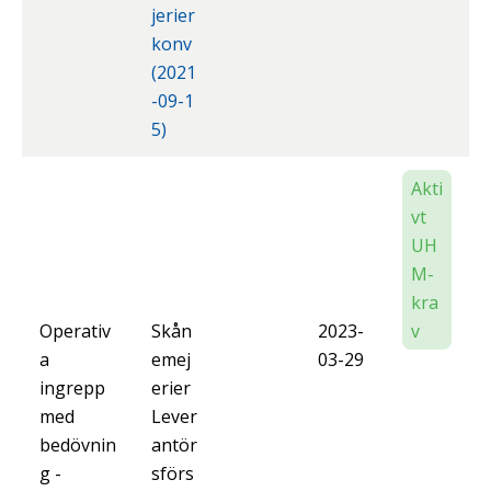
jerier
konv
(2021
-09-1
5)
Akti
vt
UH
M-
kra
Operativ
Skån
2023-
v
a
emej
03-29
ingrepp
erier
med
Lever
bedövnin
antör
g -
sförs