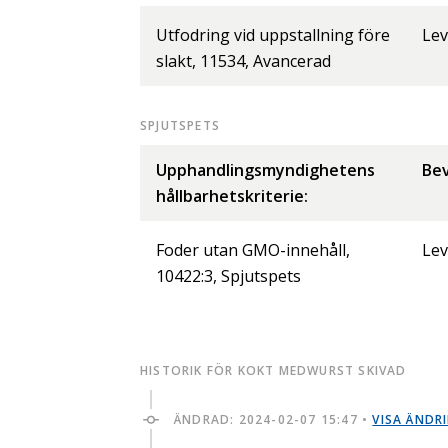
Utfodring vid uppstallning före
Lev
slakt, 11534, Avancerad
SPJUTSPETS
Upphandlingsmyndighetens
Bev
hållbarhetskriterie:
Foder utan GMO-innehåll,
Lev
10422:3, Spjutspets
HISTORIK FÖR KOKT MEDWURST SKIVAD
ÄNDRAD:
2024-02-07 15:47
•
VISA ÄNDR