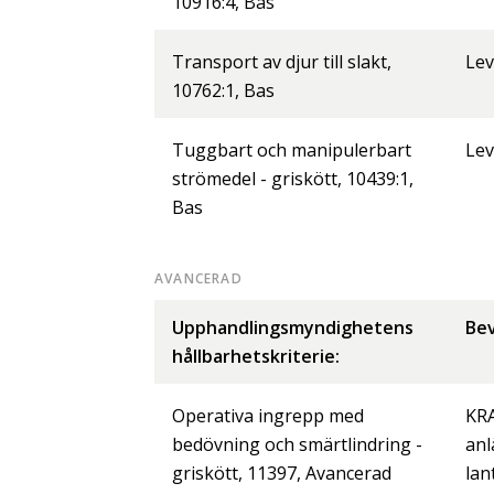
10916:4, Bas
Transport av djur till slakt,
Lev
10762:1, Bas
Tuggbart och manipulerbart
Lev
strömedel - griskött, 10439:1,
Bas
AVANCERAD
Upphandlingsmyndighetens
Bev
hållbarhetskriterie:
Operativa ingrepp med
KRA
bedövning och smärtlindring -
anl
griskött, 11397, Avancerad
lan