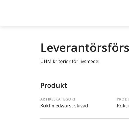
Leverantörsför
UHM kriterier för livsmedel
Produkt
ARTIKELKATEGORI
PROD
Kokt medwurst skivad
Kokt 