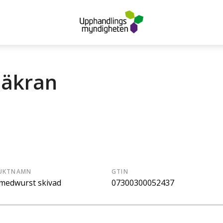
säkran
UKTNAMN
GTIN
medwurst skivad
07300300052437