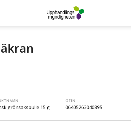
säkran
UKTNAMN
GTIN
ensk grönsaksbulle 15 g
06405263040895