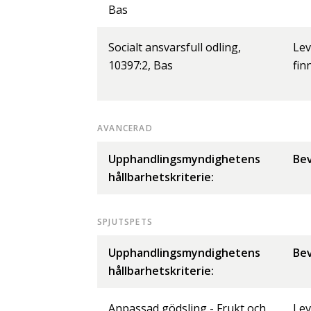
Bas
Socialt ansvarsfull odling,
Lev
10397:2, Bas
fin
AVANCERAD
Upphandlingsmyndighetens
Bev
hållbarhetskriterie:
SPJUTSPETS
Upphandlingsmyndighetens
Bev
hållbarhetskriterie:
Anpassad gödsling - Frukt och
Lev