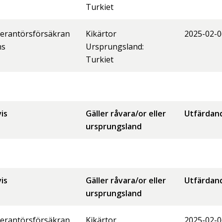
Turkiet
erantörsförsäkran
Kikärtor
2025-02-0
ns
Ursprungsland:
Turkiet
is
Gäller råvara/or eller
Utfärdan
ursprungsland
is
Gäller råvara/or eller
Utfärdan
ursprungsland
erantörsförsäkran
Kikärtor
2025-02-0