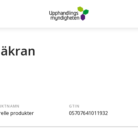
säkran
UKTNAMN
GTIN
elle produkter
05707641011932