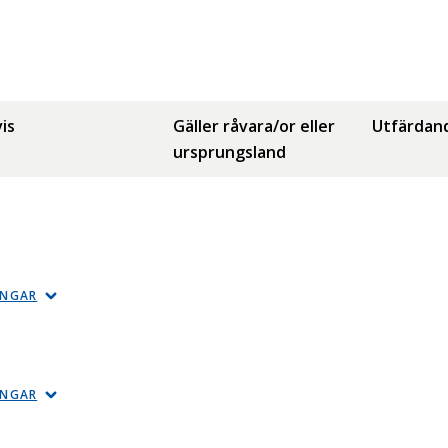
is
Gäller råvara/or eller
Utfärdan
ursprungsland
INGAR
INGAR